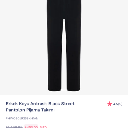
Erkek Koyu Antrasit Black Street
4.5
(5)
Pantolon Pijama Takımı
PHWO90JR25SK-KAN
₺1.499,99
₺450,00
%70