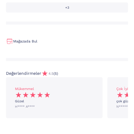
+3
Mağazada Bul
Değerlendirmeler
4.5
(5)
Mükemmel
Çok İyi
Güzel
çok güzel k
H**** A****
N****** H