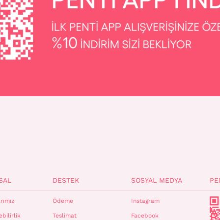
SAL
DESTEK
SOSYAL MEDYA
PE
rımız
Ödeme
Instagram
bilirlik
Teslimat
Facebook