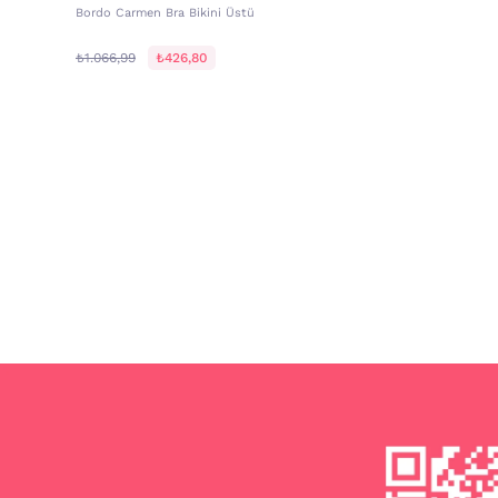
Bordo Carmen Bra Bikini Üstü
₺1.066,99
₺426,80