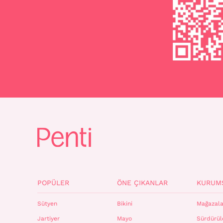
POPÜLER
ÖNE ÇIKANLAR
KURUM
Sütyen
Bikini
Mağazala
Jartiyer
Mayo
Sürdürüle