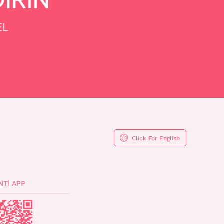
Click For English
NTI APP