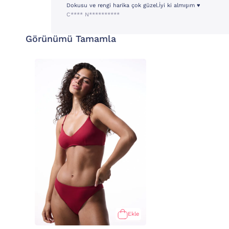
Dokusu ve rengi harika çok güzel.İyi ki almışım ♥️
C**** N**********
Görünümü Tamamla
Ekle