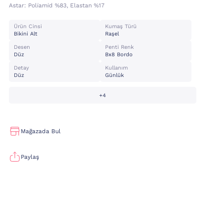
Astar:
Poli̇ami̇d %83, Elastan %17
Ürün Cinsi
Kumaş Türü
Bikini Alt
Raşel
Desen
Penti Renk
Düz
Bx8 Bordo
Detay
Kullanım
Düz
Günlük
+4
Mağazada Bul
Paylaş