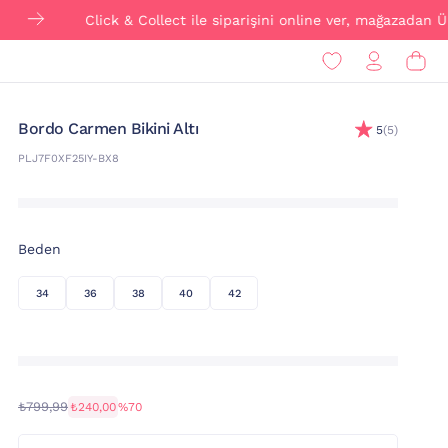
Click & Collect ile siparişini online ver, mağazadan ÜCRETSİZ 
Bordo Carmen Bikini Altı
5
(5)
PLJ7F0XF25IY-BX8
Beden
34
36
38
40
42
₺799,99
₺240,00
%70