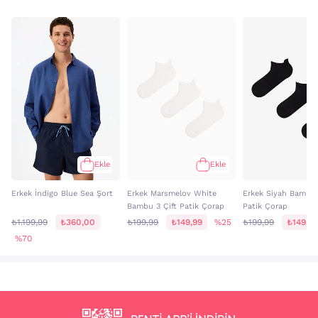
Ekle
Ekle
Erkek İndigo Blue Sea Şort
Erkek Marsmelov White
Erkek Siyah Bambu 
Bambu 3 Çift Patik Çorap
Patik Çorap
₺1.199,99
₺360,00
₺199,99
₺149,99
%25
₺199,99
₺149,9
%70