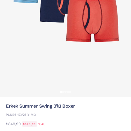
Erkek Summer Swing 3'lü Boxer
PLUB6HZV26IY-MIX
₺849,99
₺509,99
%40