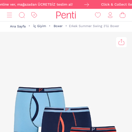
 online ver, mağazadan ÜCRETSİZ teslim al!
Click & Collect ile
İç Giyim
Boxer
Erkek Summer Swing 3'lü Boxer
Ana Sayfa