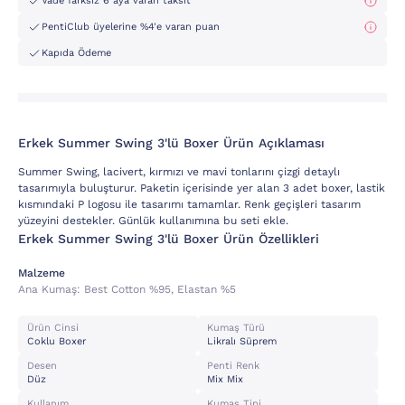
Vade farksız 6 aya varan taksit
PentiClub üyelerine %4'e varan puan
Kapıda Ödeme
Erkek Summer Swing 3'lü Boxer Ürün Açıklaması
Summer Swing, lacivert, kırmızı ve mavi tonlarını çizgi detaylı
tasarımıyla buluşturur. Paketin içerisinde yer alan 3 adet boxer, lastik
kısmındaki P logosu ile tasarımı tamamlar. Renk geçişleri tasarım
yüzeyini destekler. Günlük kullanımına bu seti ekle.
Erkek Summer Swing 3'lü Boxer Ürün Özellikleri
Malzeme
Ana Kumaş:
Best Cotton %95, Elastan %5
Ürün Cinsi
Kumaş Türü
Coklu Boxer
Likralı Süprem
Desen
Penti Renk
Düz
Mix Mix
Kullanım
Kumaş Tipi