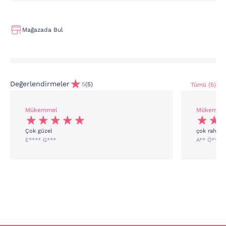
Mağazada Bul
Değerlendirmeler
5
(5)
Tümü (5)
Mükemmel
Mükemme
Çok güzel
çok rahat
E**** G***
A** Ö****