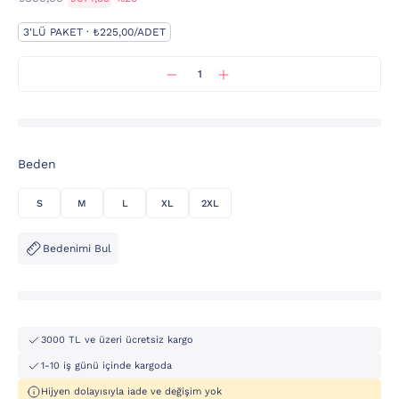
3'LÜ PAKET · ₺225,00/ADET
Beden
S
M
L
XL
2XL
Bedenimi Bul
3000 TL ve üzeri ücretsiz kargo
1-10 iş günü içinde kargoda
Hijyen dolayısıyla iade ve değişim yok