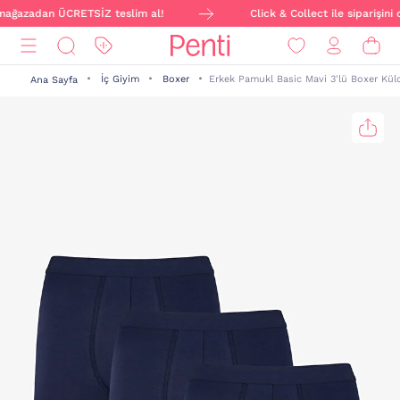
, mağazadan ÜCRETSİZ teslim al!
Click & Collect ile siparişini
İç Giyim
Boxer
Erkek Pamukl Basic Mavi 3'lü Boxer Kül
Ana Sayfa