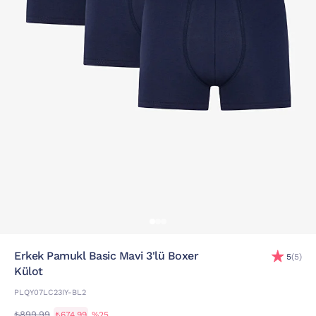
Erkek Pamukl Basic Mavi 3'lü Boxer
5
(5)
Külot
PLQY07LC23IY-BL2
₺899,99
₺674,99
%25