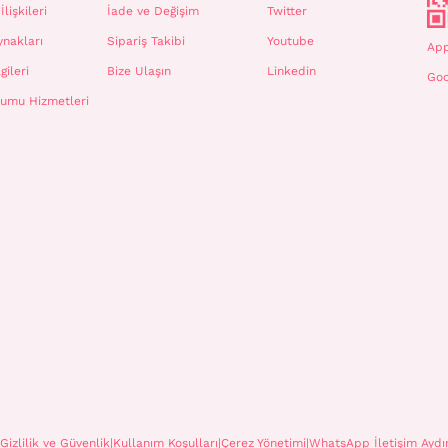
İlişkileri
İade ve Değişim
Twitter
ynakları
Sipariş Takibi
Youtube
App
gileri
Bize Ulaşın
Linkedin
Goo
plumu Hizmetleri
Gizlilik ve Güvenlik
|
Kullanım Koşulları
|
Çerez Yönetimi
|
WhatsApp İletişim Aydı