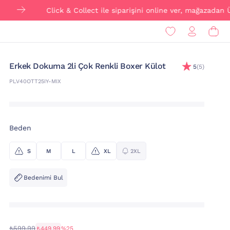
Click & Collect ile siparişini online ver, mağazadan ÜCRET
Erkek Dokuma 2li Çok Renkli Boxer Külot
5
(5)
PLV40OTT25IY-MIX
Beden
S
M
L
XL
2XL
Bedenimi Bul
₺599,99
₺449,99
%25