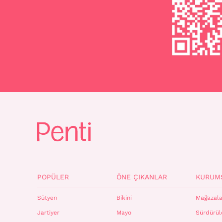
POPÜLER
ÖNE ÇIKANLAR
KURUM
Sütyen
Bikini
Mağazala
Jartiyer
Mayo
Sürdürüle