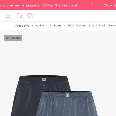
line ver, mağazadan ÜCRETSİZ teslim al!
Click & Coll
İç Giyim
Boxer
Erkek Dokuma 2li Çok Renkli Boxer
Ana Sayfa
Yeni Sezon