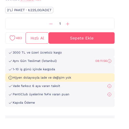
2'LI PAKET · ₺225,00/ADET
Hızlı Al
Sepete Ekle
483
3000 TL ve üzeri ücretsiz kargo
Aynı Gün Teslimat (İstanbul)
08:11:54
1-10 iş günü içinde kargoda
Hijyen dolayısıyla iade ve değişim yok
Vade farksız 6 aya varan taksit
PentiClub üyelerine %4'e varan puan
Kapıda Ödeme