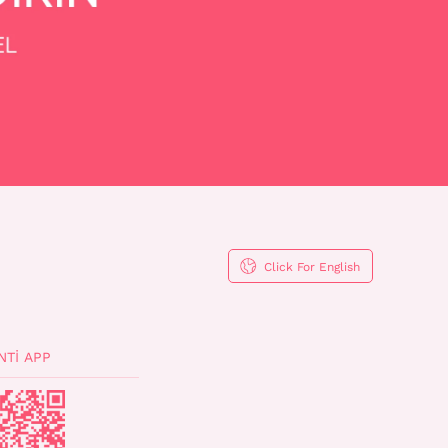
Click For English
NTI APP