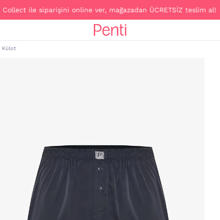
ect ile siparişini online ver, mağazadan ÜCRETSİZ teslim al!
 Külot