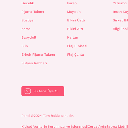
Gecelik
Pareo
Yatırımcı 
Pijama Takımı
Mayokini
İnsan Ka
Bustiyer
Bikini Üstü
Şirket Bil
Korse
Bikini Altı
Bilgi To
Babydoll
Kaftan
Slip
Plaj Elbisesi
Erkek Pijama Takımı
Plaj Çanta
Sütyen Rehberi
Bültene Üye Ol
Penti ©2024 Tüm hakkı saklıdır.
Kişisel Verilerin Korunması ve İşlenmesi
|
Çerez Aydınlatma Metni
|