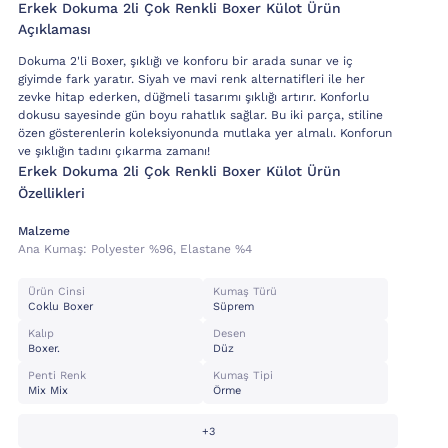
Erkek Dokuma 2li Çok Renkli Boxer Külot Ürün
Açıklaması
Dokuma 2'li Boxer, şıklığı ve konforu bir arada sunar ve iç
giyimde fark yaratır. Siyah ve mavi renk alternatifleri ile her
zevke hitap ederken, düğmeli tasarımı şıklığı artırır. Konforlu
dokusu sayesinde gün boyu rahatlık sağlar. Bu iki parça, stiline
özen gösterenlerin koleksiyonunda mutlaka yer almalı. Konforun
ve şıklığın tadını çıkarma zamanı!
Erkek Dokuma 2li Çok Renkli Boxer Külot Ürün
Özellikleri
Malzeme
Ana Kumaş:
Polyester %96, Elastane %4
Ürün Cinsi
Kumaş Türü
Coklu Boxer
Süprem
Kalıp
Desen
Boxer.
Düz
Penti Renk
Kumaş Tipi
Mix Mix
Örme
+3