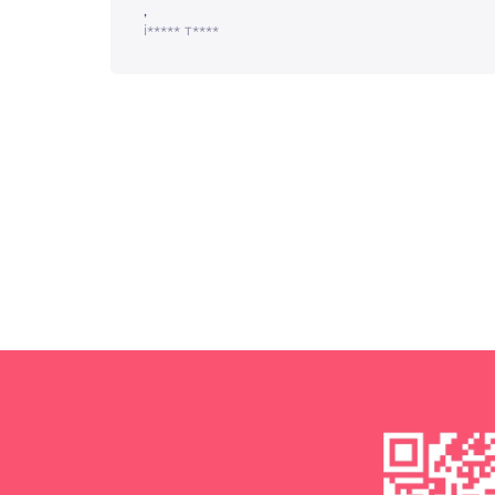
,
İ***** T****