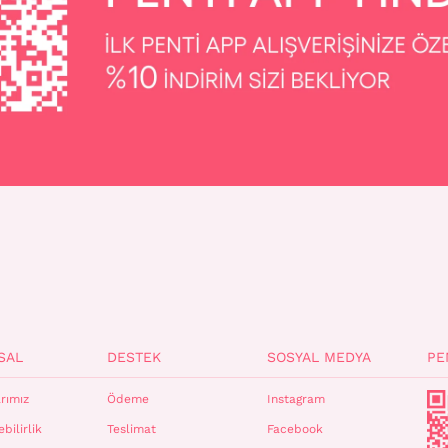
SAL
DESTEK
SOSYAL MEDYA
PE
rımız
Ödeme
Instagram
bilirlik
Teslimat
Facebook