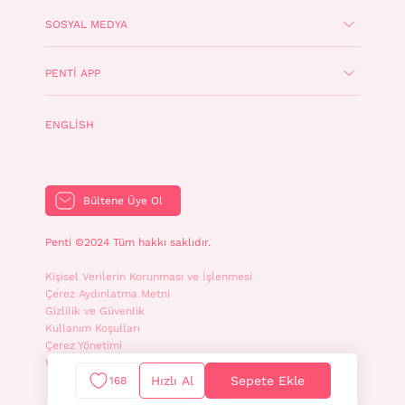
SOSYAL MEDYA
PENTI APP
ENGLISH
Bültene Üye Ol
Penti ©2024 Tüm hakkı saklıdır.
Kişisel Verilerin Korunması ve İşlenmesi
Çerez Aydınlatma Metni
Gizlilik ve Güvenlik
Kullanım Koşulları
Çerez Yönetimi
WhatsApp İletişim Aydınlatma Metni
Hızlı Al
Sepete Ekle
168