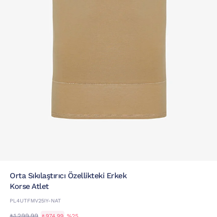
Orta Sıkılaştırıcı Özellikteki Erkek
Korse Atlet
PL4UTFMV25IY-NAT
₺1.299,99
₺974,99
%25