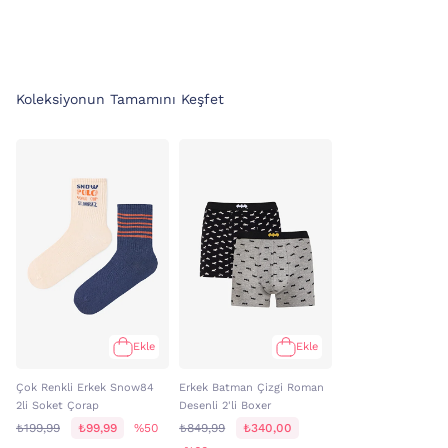
Koleksiyonun Tamamını Keşfet
Ekle
Ekle
Çok Renkli Erkek Snow84
Erkek Batman Çizgi Roman
2li Soket Çorap
Desenli 2'li Boxer
₺199,99
₺99,99
%50
₺849,99
₺340,00