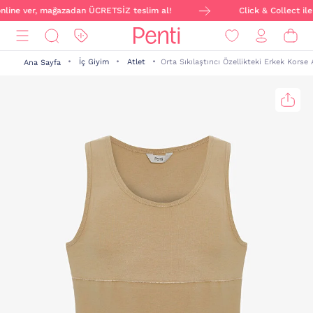
online ver, mağazadan ÜCRETSİZ teslim al!
Click & Collect ile 
İç Giyim
Atlet
Orta Sıkılaştırıcı Özellikteki Erkek Korse 
Ana Sayfa