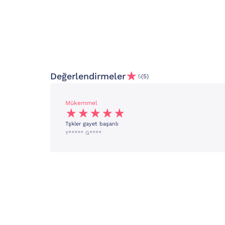
Değerlendirmeler
5
(5)
Mükemmel
Tşkler gayet başarılı
Y***** G****