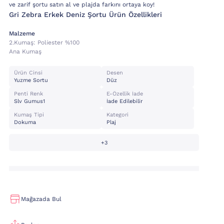
ve zarif şortu satın al ve plajda farkını ortaya koy!
Gri Zebra Erkek Deniz Şortu Ürün Özellikleri
Malzeme
2.kumaş:
Poli̇ester %100
Ana Kumaş
Ürün Cinsi
Desen
Yuzme Sortu
Düz
Penti Renk
E-Özellik İade
Slv Gumus1
İade Edilebilir
Kumaş Tipi
Kategori
Dokuma
Plaj
+3
Mağazada Bul