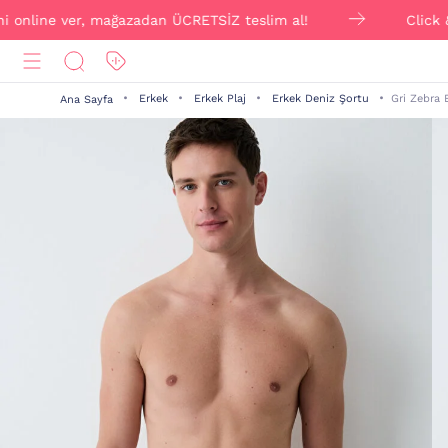
nline ver, mağazadan ÜCRETSİZ teslim al!
Click & Coll
Erkek
Erkek Plaj
Erkek Deniz Şortu
Gri Zebra 
Ana Sayfa