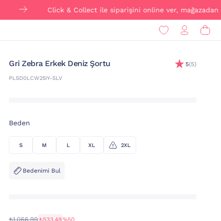
Click & Collect ile siparişini online ver, mağazadan ÜCRE
Gri Zebra Erkek Deniz Şortu
5
(5)
PLSD0LCW25IY-SLV
Beden
S
M
L
XL
2XL
Bedenimi Bul
₺1.066,99
₺533,49
%50