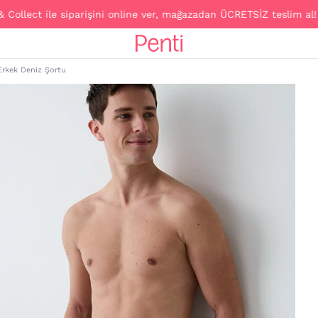
ect ile siparişini online ver, mağazadan ÜCRETSİZ teslim al!
Erkek Deniz Şortu