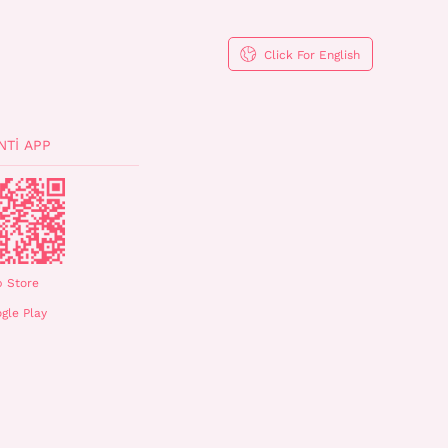
Click For English
NTI APP
 Store
gle Play