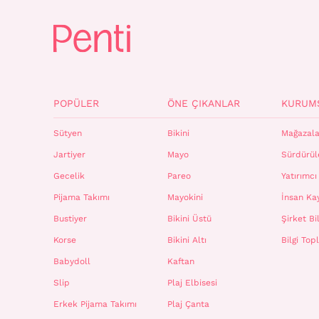
POPÜLER
ÖNE ÇIKANLAR
KURUM
Sütyen
Bikini
Mağazala
Jartiyer
Mayo
Sürdürüle
Gecelik
Pareo
Yatırımcı 
Pijama Takımı
Mayokini
İnsan Ka
Bustiyer
Bikini Üstü
Şirket Bil
Korse
Bikini Altı
Bilgi To
Babydoll
Kaftan
Slip
Plaj Elbisesi
Erkek Pijama Takımı
Plaj Çanta