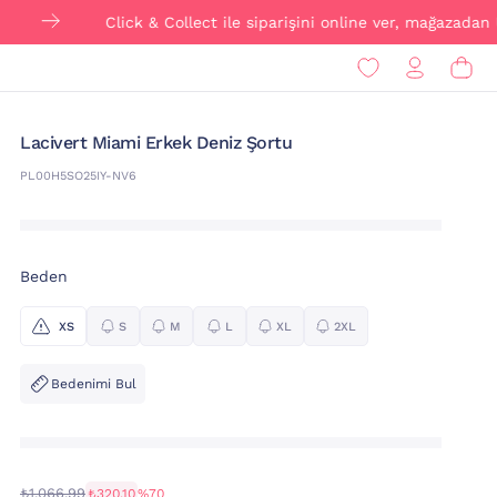
Click & Collect ile siparişini online ver, mağazadan ÜCRET
Lacivert Miami Erkek Deniz Şortu
PL00H5SO25IY-NV6
Beden
XS
S
M
L
XL
2XL
Bedenimi Bul
₺1.066,99
₺320,10
%70