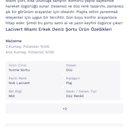
Miami Şort, kısa uzunluğa sahiptir. Konforlu yapısı sayesinde
hareket özgürlüğü sunar. Desensiz ve düz renk tasarımı, zamansız
şık bir görünüm arayanlar için idealdir. Plajda stilini yansıtmak
isteyenler için uygun bir tercihtir. Gün boyu konfor arayanlara
hitap eder. Şimdi bu şortu satın al ve yazın keyfini özgürce çıkar!
Lacivert Miami Erkek Deniz Şortu Ürün Özellikleri
Malzeme
2.kumaş:
Poli̇ester %100
Ana Kumaş:
Poli̇ami̇d %100
Ürün Cinsi
Desen
Yuzme Sortu
Düz
Penti Renk
Kategori
Nv6 Lacivert
Plaj
Bel Bilgi
Baskı / Desen Tipi
Mid
Düz Renkli
+2