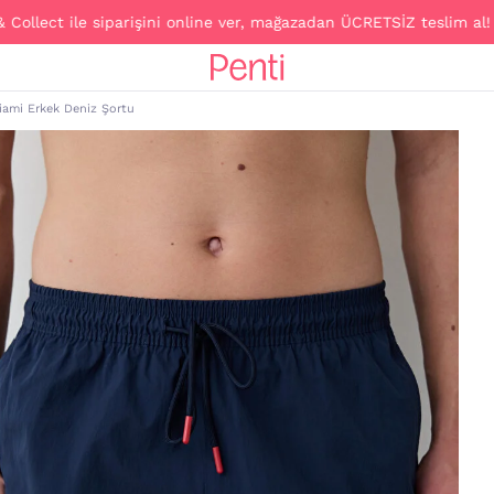
ect ile siparişini online ver, mağazadan ÜCRETSİZ teslim al!
iami Erkek Deniz Şortu