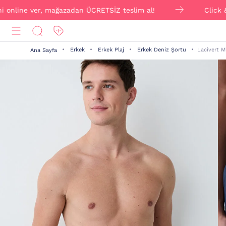
nline ver, mağazadan ÜCRETSİZ teslim al!
Click & Coll
Erkek
Erkek Plaj
Erkek Deniz Şortu
Lacivert M
Ana Sayfa