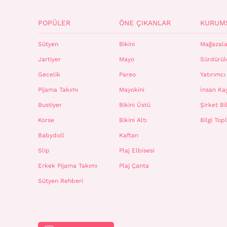
POPÜLER
ÖNE ÇIKANLAR
KURUM
Sütyen
Bikini
Mağazala
Jartiyer
Mayo
Sürdürüle
Gecelik
Pareo
Yatırımcı 
Pijama Takımı
Mayokini
İnsan Ka
Bustiyer
Bikini Üstü
Şirket Bil
Korse
Bikini Altı
Bilgi To
Babydoll
Kaftan
Slip
Plaj Elbisesi
Erkek Pijama Takımı
Plaj Çanta
Sütyen Rehberi