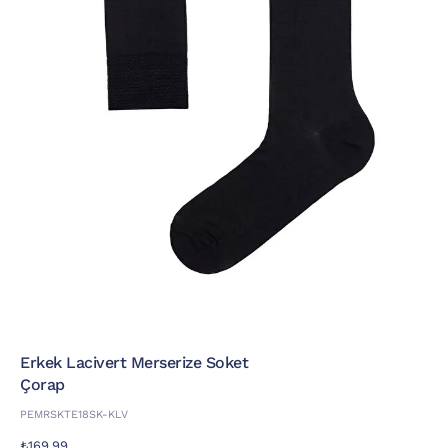
Erkek Lacivert Merserize Soket
Çorap
PEMRSKTE18SK-KLV
₺169,99