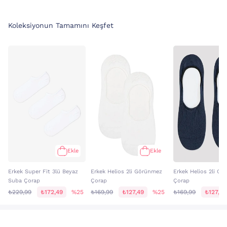
Koleksiyonun Tamamını Keşfet
Ekle
Ekle
Erkek Super Fit 3lü Beyaz
Erkek Helios 2li Görünmez
Erkek Helios 2li G
Suba Çorap
Çorap
Çorap
₺229,99
₺172,49
%25
₺169,99
₺127,49
%25
₺169,99
₺127,49