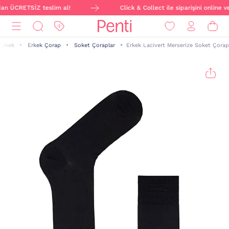
dan ÜCRETSİZ teslim al!
Click & Collect ile siparişini online 
Erkek
Erkek Çorap
Soket Çoraplar
Erkek Lacivert Merserize Soket Çorap