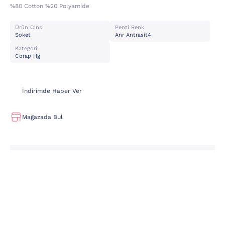
%80 Cotton %20 Polyamide
Ürün Cinsi
Penti Renk
Soket
Anr Antrasit4
Kategori
Corap Hg
İndirimde Haber Ver
Mağazada Bul