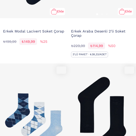
Ekle
Ekle
Erkek Modal Lacivert Soket Çorap
Erkek Araba Desenli 2'li Soket
Çorap
₺199,99
₺149,99
%25
₺229,99
₺114,99
%50
3'LÜ PAKET · ₺38,33/ADET