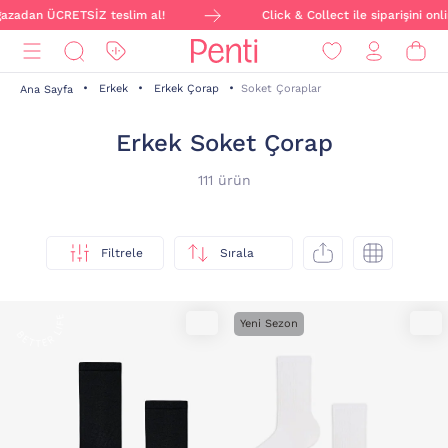
 ÜCRETSİZ teslim al!
Click & Collect ile siparişini online ver
Erkek
Erkek Çorap
Soket Çoraplar
Ana Sayfa
Erkek Soket Çorap
111 ürün
Filtrele
Sırala
Yeni Sezon