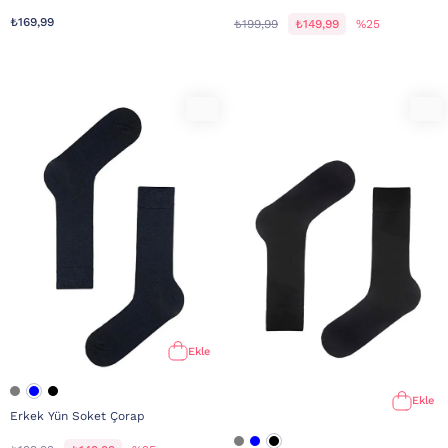
₺169,99
₺199,99
₺149,99
%25
Ekle
Ekle
Erkek Yün Soket Çorap