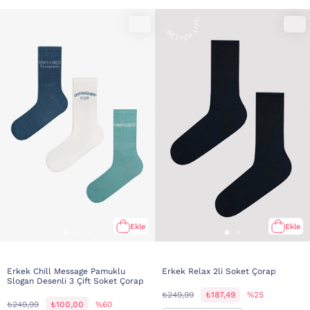
Ekle
Ekle
Erkek Chill Message Pamuklu
Erkek Relax 2li Soket Çorap
Slogan Desenli 3 Çift Soket Çorap
₺249,99
₺187,49
%25
₺249,99
₺100,00
%60