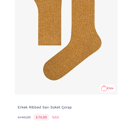
Ekle
Erkek Ribbed Sarı Soket Çorap
₺149,99
₺74,99
%50