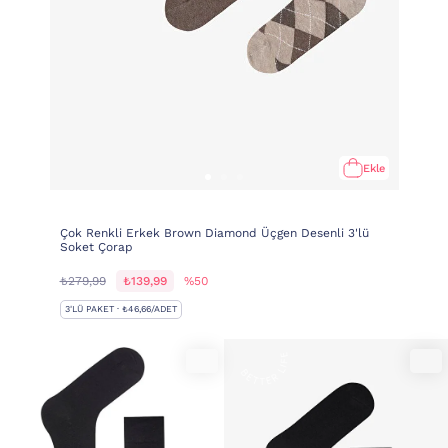
Ekle
Çok Renkli Erkek Brown Diamond Üçgen Desenli 3'lü
Soket Çorap
₺279,99
₺139,99
%50
3'LÜ PAKET · ₺46,66/ADET