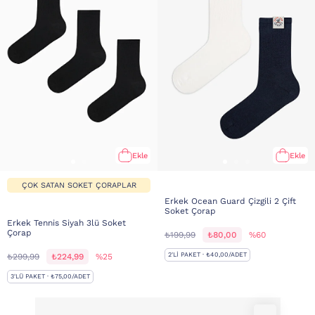
Ekle
Ekle
ÇOK SATAN SOKET ÇORAPLAR
Erkek Ocean Guard Çizgili 2 Çift
Soket Çorap
Erkek Tennis Siyah 3lü Soket
Çorap
₺199,99
₺80,00
%60
2'LI PAKET · ₺40,00/ADET
₺299,99
₺224,99
%25
3'LÜ PAKET · ₺75,00/ADET