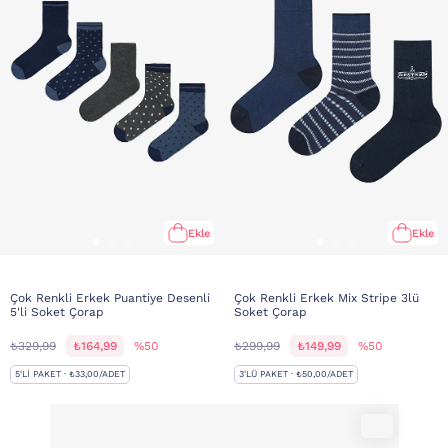
Ekle
Ekle
Çok Renkli Erkek Puantiye Desenli
Çok Renkli Erkek Mix Stripe 3lü
5'li Soket Çorap
Soket Çorap
₺329,99
₺164,99
%50
₺299,99
₺149,99
%50
5'LI PAKET · ₺33,00/ADET
3'LÜ PAKET · ₺50,00/ADET