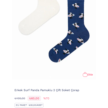
Ekle
Erkek Surf Panda Pamuklu 2 Çift Soket Çorap
₺199,99
₺60,00
%70
2'LI PAKET · ₺30,00/ADET