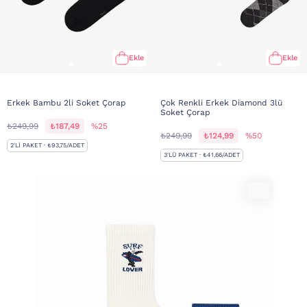
Ekle
Ekle
Erkek Bambu 2li Soket Çorap
Çok Renkli Erkek Diamond 3lü
Soket Çorap
₺249,99
₺187,49
%25
₺249,99
₺124,99
%50
2'LI PAKET · ₺93,75/ADET
3'LÜ PAKET · ₺41,66/ADET