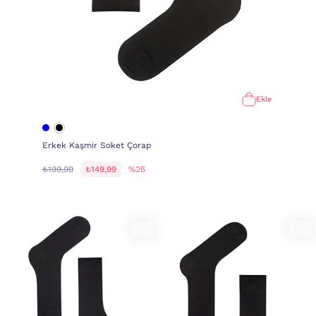
Ekle
Erkek Kaşmir Soket Çorap
₺199,99
₺149,99
%25