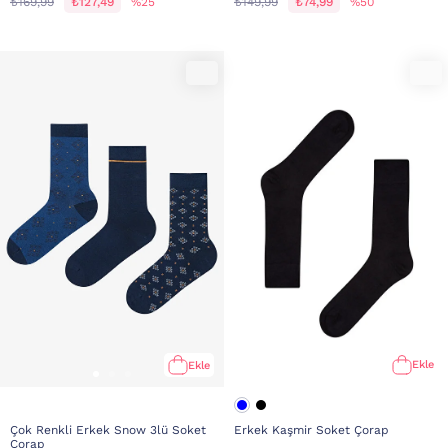
₺169,99
₺127,49
%25
₺149,99
₺74,99
%50
Ekle
Ekle
Erkek Kaşmir Soket Çorap
Çok Renkli Erkek Snow 3lü Soket
Çorap