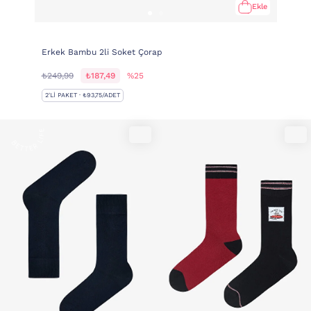
Ekle
Erkek Bambu 2li Soket Çorap
₺249,99
₺187,49
%25
2'LI PAKET · ₺93,75/ADET