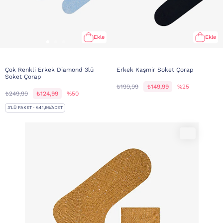
Ekle
Ekle
Çok Renkli Erkek Diamond 3lü
Erkek Kaşmir Soket Çorap
Soket Çorap
₺199,99
₺149,99
%25
₺249,99
₺124,99
%50
3'LÜ PAKET · ₺41,66/ADET