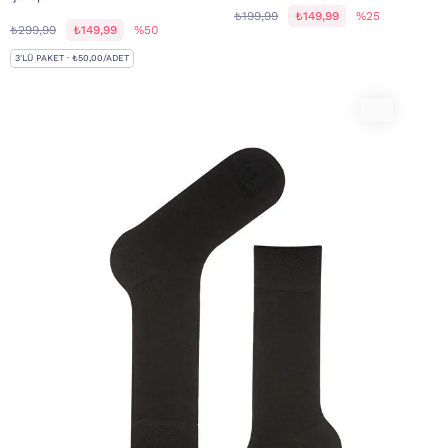
₺199,99
₺149,99
%25
₺299,99
₺149,99
%50
3'LÜ PAKET · ₺50,00/ADET