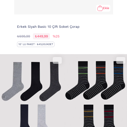
Ekle
Erkek Siyah Basic 10 Çift Soket Çorap
₺599,99
₺449,99
%25
10' LU PAKET · ₺45,00/ADET