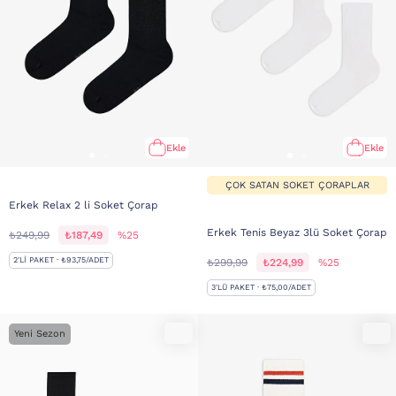
Ekle
Ekle
ÇOK SATAN SOKET ÇORAPLAR
Erkek Relax 2 li Soket Çorap
Erkek Tenis Beyaz 3lü Soket Çorap
₺249,99
₺187,49
%25
2'LI PAKET · ₺93,75/ADET
₺299,99
₺224,99
%25
3'LÜ PAKET · ₺75,00/ADET
Yeni Sezon