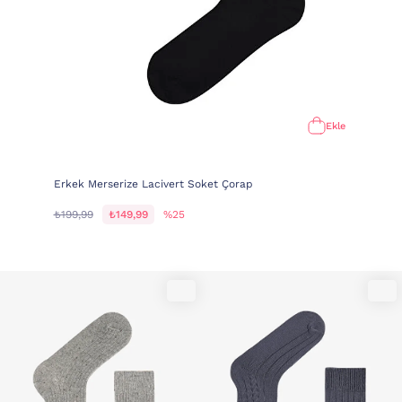
Ekle
Erkek Merserize Lacivert Soket Çorap
₺199,99
₺149,99
%25