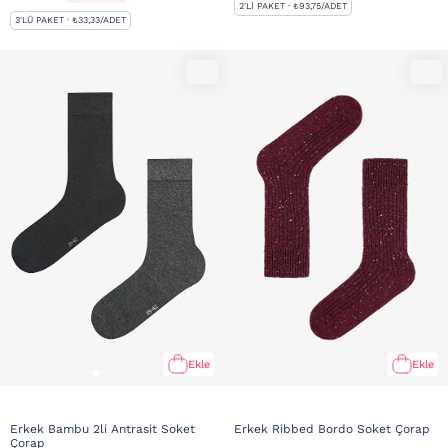
2'LI PAKET · ₺93,75/ADET
3'LÜ PAKET · ₺33,33/ADET
Ekle
Ekle
Erkek Bambu 2li Antrasit Soket
Erkek Ribbed Bordo Soket Çorap
Çorap