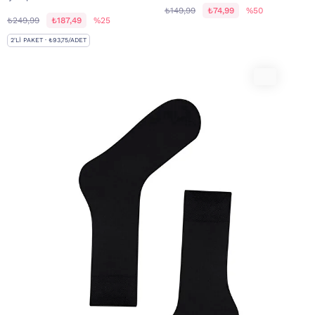
₺149,99
₺74,99
%50
₺249,99
₺187,49
%25
2'LI PAKET · ₺93,75/ADET