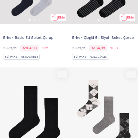
Ekle
Ekle
Erkek Basic 5li Soket Çorap
Erkek Çizgili 5li Siyah Soket Çorap
₺379,99
₺284,99
%25
₺329,99
₺164,99
%50
5'LI PAKET · ₺57,00/ADET
5'LI PAKET · ₺33,00/ADET