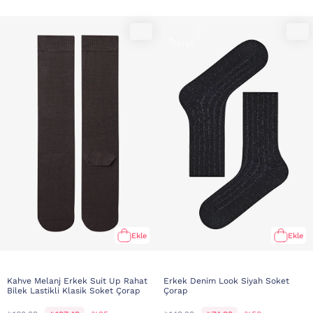
Ekle
Ekle
Kahve Melanj Erkek Suit Up Rahat
Erkek Denim Look Siyah Soket
Bilek Lastikli Klasik Soket Çorap
Çorap