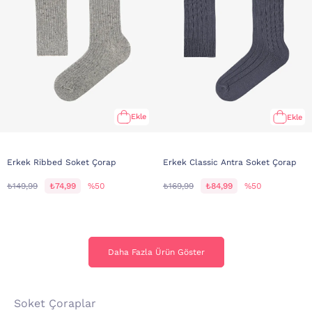
Ekle
Ekle
Erkek Ribbed Soket Çorap
Erkek Classic Antra Soket Çorap
₺149,99
₺74,99
%50
₺169,99
₺84,99
%50
Daha Fazla Ürün Göster
Daha Fazla Ürün Göster
Soket Çoraplar