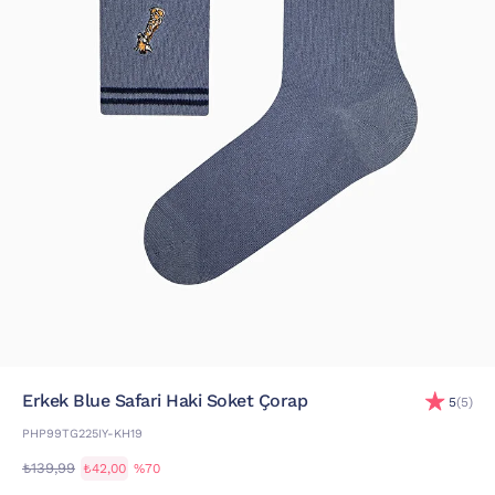
Erkek Blue Safari Haki Soket Çorap
5
(5)
PHP99TG225IY-KH19
₺139,99
₺42,00
%70