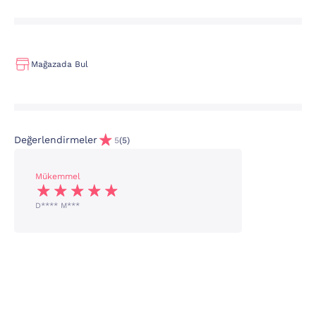
Mağazada Bul
Değerlendirmeler
5
(5)
Mükemmel
D**** M***