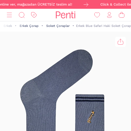
 online ver, mağazadan ÜCRETSİZ teslim al!
Click & Collect ile
Erkek
Erkek Çorap
Soket Çoraplar
Erkek Blue Safari Haki Soket Çorap