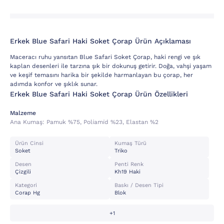
Erkek Blue Safari Haki Soket Çorap Ürün Açıklaması
Maceracı ruhu yansıtan Blue Safari Soket Çorap, haki rengi ve şık
kaplan desenleri ile tarzına şık bir dokunuş getirir. Doğa, vahşi yaşam
ve keşif temasını harika bir şekilde harmanlayan bu çorap, her
adımda konfor ve şıklık sunar.
Erkek Blue Safari Haki Soket Çorap Ürün Özellikleri
Malzeme
Ana Kumaş:
Pamuk %75, Poli̇ami̇d %23, Elastan %2
Ürün Cinsi
Kumaş Türü
Soket
Triko
Desen
Penti Renk
Çizgili
Kh19 Haki
Kategori
Baskı / Desen Tipi
Corap Hg
Blok
+1