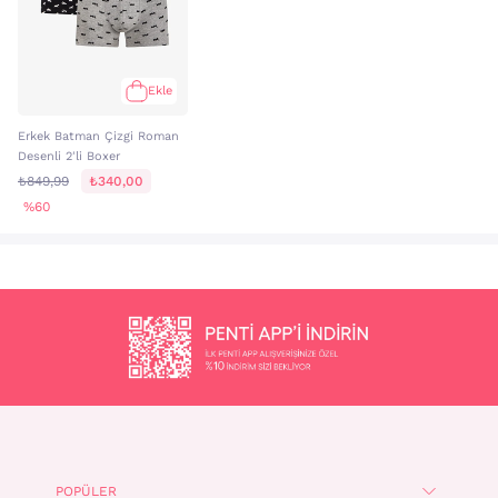
Ekle
Erkek Batman Çizgi Roman
Desenli 2'li Boxer
₺849,99
₺340,00
%60
POPÜLER