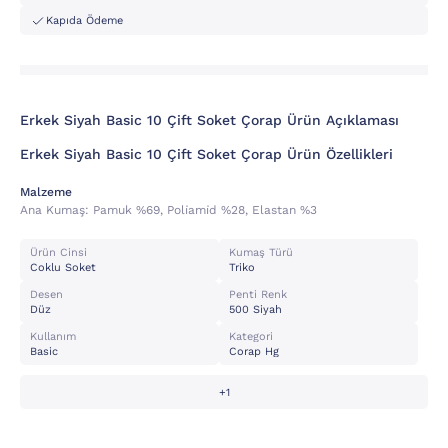
Kapıda Ödeme
Erkek Siyah Basic 10 Çift Soket Çorap Ürün Açıklaması
Erkek Siyah Basic 10 Çift Soket Çorap Ürün Özellikleri
Malzeme
Ana Kumaş:
Pamuk %69, Poli̇ami̇d %28, Elastan %3
Ürün Cinsi
Kumaş Türü
Coklu Soket
Triko
Desen
Penti Renk
Düz
500 Siyah
Kullanım
Kategori
Basic
Corap Hg
+1