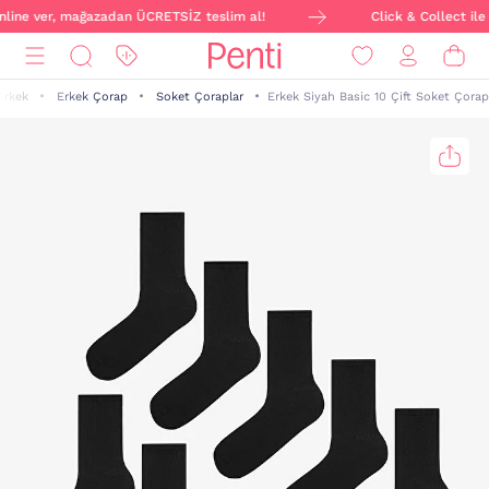
online ver, mağazadan ÜCRETSİZ teslim al!
Click & Collect ile 
Erkek
Erkek Çorap
Soket Çoraplar
Erkek Siyah Basic 10 Çift Soket Çorap