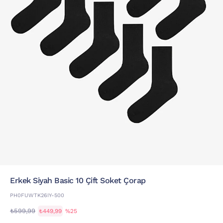
Erkek Siyah Basic 10 Çift Soket Çorap
PH0FUWTK26IY-500
₺599,99
₺449,99
%25