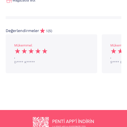
Mağazada Bul
Değerlendirmeler
5
(5)
Mükemmel
Mükemme
,
,
D**** K*****
S**** B**