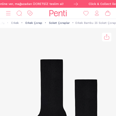
 online ver, mağazadan ÜCRETSİZ teslim al!
Click & Collect ile
Erkek
Erkek Çorap
Soket Çoraplar
Erkek Bambu 2li Soket Çorap
yfa