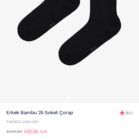
Erkek Bambu 2li Soket Çorap
5
(5)
PH626DIL22SK-S60
₺249,99
₺187,49
%25