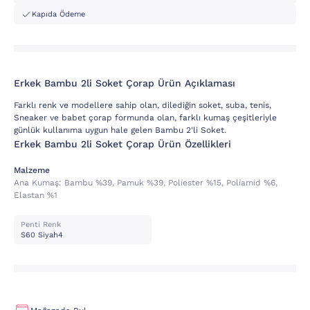
Kapıda Ödeme
Erkek Bambu 2li Soket Çorap Ürün Açıklaması
Farklı renk ve modellere sahip olan, dilediğin soket, suba, tenis,
Sneaker ve babet çorap formunda olan, farklı kumaş çeşitleriyle
günlük kullanıma uygun hale gelen Bambu 2'li Soket.
Erkek Bambu 2li Soket Çorap Ürün Özellikleri
Malzeme
Ana Kumaş:
Bambu %39, Pamuk %39, Poli̇ester %15, Poli̇ami̇d %6,
Elastan %1
Penti Renk
S60 Siyah4