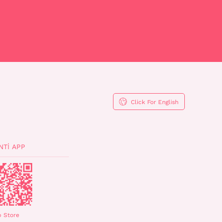
Click For English
NTI APP
 Store