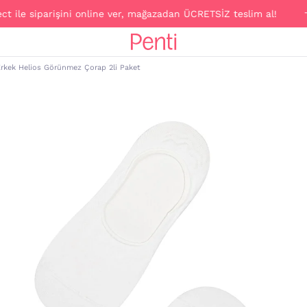
ile siparişini online ver, mağazadan ÜCRETSİZ teslim al!
rkek Helios Görünmez Çorap 2li Paket