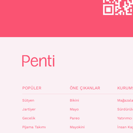
POPÜLER
ÖNE ÇIKANLAR
KURUM
Sütyen
Bikini
Mağazala
Jartiyer
Mayo
Sürdürüle
Gecelik
Pareo
Yatırımcı 
Pijama Takımı
Mayokini
İnsan Ka