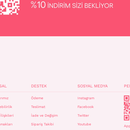
SAL
DESTEK
SOSYAL MEDYA
PE
rımız
Ödeme
Instagram
bilirlik
Teslimat
Facebook
İlişkileri
İade ve Değişim
Twitter
ynakları
Sipariş Takibi
Youtube
App