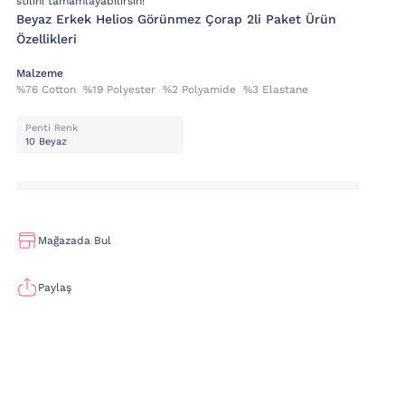
stilini tamamlayabilirsin!
Beyaz Erkek Helios Görünmez Çorap 2li Paket Ürün
Özellikleri
Malzeme
%76 Cotton %19 Polyester %2 Polyamide %3 Elastane
Penti Renk
10 Beyaz
Mağazada Bul
Paylaş