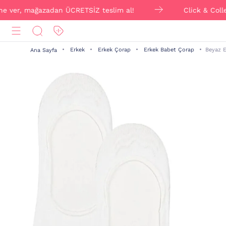
e ver, mağazadan ÜCRETSİZ teslim al!
Click & Collect 
Erkek
Erkek Çorap
Erkek Babet Çorap
Beyaz E
Ana Sayfa