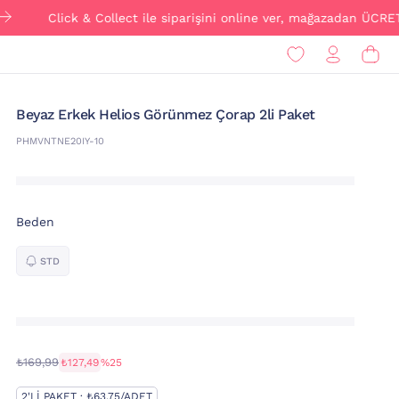
Click & Collect ile siparişini online ver, mağazadan ÜCRETSİZ
Beyaz Erkek Helios Görünmez Çorap 2li Paket
PHMVNTNE20IY-10
Beden
STD
₺169,99
₺127,49
%25
2'LI PAKET · ₺63,75/ADET