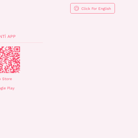
Click For English
NTI APP
 Store
gle Play