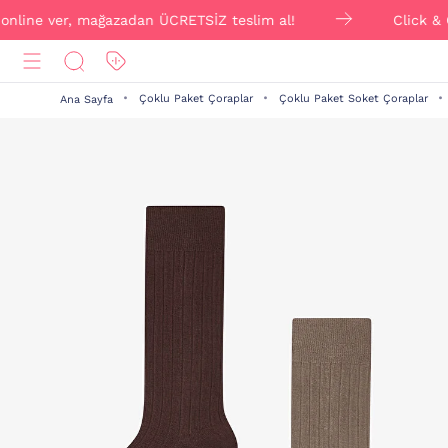
ine ver, mağazadan ÜCRETSİZ teslim al!
Click & Collec
Çoklu Paket Çoraplar
Çoklu Paket Soket Çoraplar
Ana Sayfa