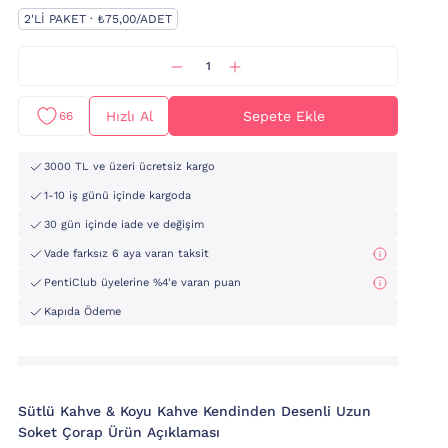
2'LI PAKET · ₺75,00/ADET
Hızlı Al
Sepete Ekle
66
3000 TL ve üzeri ücretsiz kargo
1-10 iş günü içinde kargoda
30 gün içinde iade ve değişim
Vade farksız 6 aya varan taksit
PentiClub üyelerine %4'e varan puan
Kapıda Ödeme
Sütlü Kahve & Koyu Kahve Kendinden Desenli Uzun
Soket Çorap Ürün Açıklaması