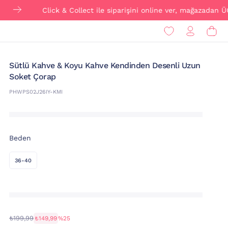
Click & Collect ile siparişini online ver, mağazadan ÜCRETSİ
Sütlü Kahve & Koyu Kahve Kendinden Desenli Uzun
Soket Çorap
PHWPS02J26IY-KMI
Beden
36-40
₺199,99
₺149,99
%25