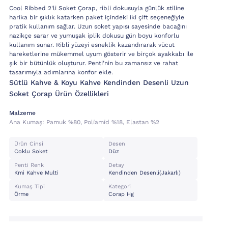
Cool Ribbed 2'li Soket Çorap, ribli dokusuyla günlük stiline
harika bir şıklık katarken paket içindeki iki çift seçeneğiyle
pratik kullanım sağlar. Uzun soket yapısı sayesinde bacağını
nazikçe sarar ve yumuşak iplik dokusu gün boyu konforlu
kullanım sunar. Ribli yüzeyi esneklik kazandırarak vücut
hareketlerine mükemmel uyum gösterir ve birçok ayakkabı ile
şık bir bütünlük oluşturur. Penti’nin bu zamansız ve rahat
tasarımıyla adımlarına konfor ekle.
Sütlü Kahve & Koyu Kahve Kendinden Desenli Uzun
Soket Çorap Ürün Özellikleri
Malzeme
Ana Kumaş:
Pamuk %80, Poli̇ami̇d %18, Elastan %2
Ürün Cinsi
Desen
Coklu Soket
Düz
Penti Renk
Detay
Kmi Kahve Multi
Kendinden Desenli(jakarlı)
Kumaş Tipi
Kategori
Örme
Corap Hg