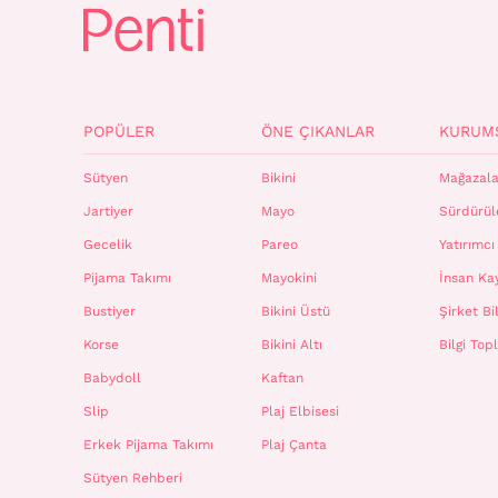
POPÜLER
ÖNE ÇIKANLAR
KURUM
Sütyen
Bikini
Mağazala
Jartiyer
Mayo
Sürdürüle
Gecelik
Pareo
Yatırımcı 
Pijama Takımı
Mayokini
İnsan Ka
Bustiyer
Bikini Üstü
Şirket Bil
Korse
Bikini Altı
Bilgi To
Babydoll
Kaftan
Slip
Plaj Elbisesi
Erkek Pijama Takımı
Plaj Çanta
Sütyen Rehberi