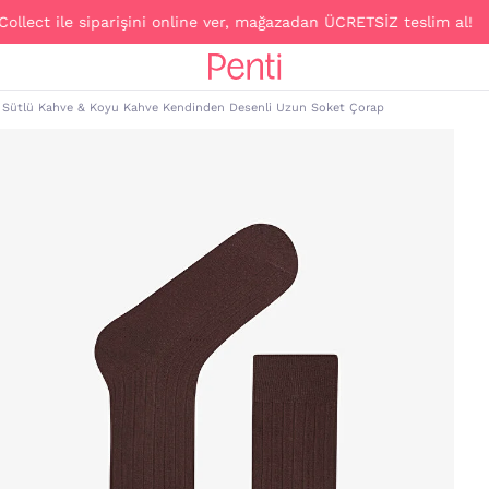
t ile siparişini online ver, mağazadan ÜCRETSİZ teslim al!
Sütlü Kahve & Koyu Kahve Kendinden Desenli Uzun Soket Çorap