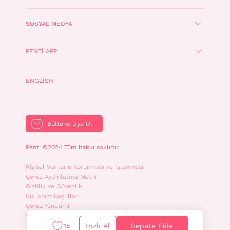
SOSYAL MEDYA
PENTI APP
ENGLISH
Bültene Üye Ol
Penti ©2024 Tüm hakkı saklıdır.
Kişisel Verilerin Korunması ve İşlenmesi
Çerez Aydınlatma Metni
Gizlilik ve Güvenlik
Kullanım Koşulları
Çerez Yönetimi
WhatsApp İletişim Aydınlatma Metni
Hızlı Al
Sepete Ekle
18