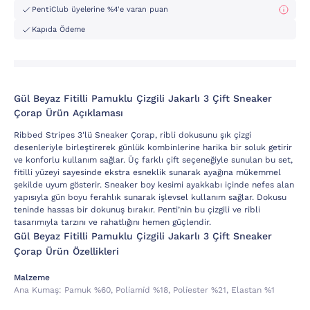
PentiClub üyelerine %4'e varan puan
Kapıda Ödeme
Gül Beyaz Fitilli Pamuklu Çizgili Jakarlı 3 Çift Sneaker
Çorap Ürün Açıklaması
Ribbed Stripes 3'lü Sneaker Çorap, ribli dokusunu şık çizgi
desenleriyle birleştirerek günlük kombinlerine harika bir soluk getirir
ve konforlu kullanım sağlar. Üç farklı çift seçeneğiyle sunulan bu set,
fitilli yüzeyi sayesinde ekstra esneklik sunarak ayağına mükemmel
şekilde uyum gösterir. Sneaker boy kesimi ayakkabı içinde nefes alan
yapısıyla gün boyu ferahlık sunarak işlevsel kullanım sağlar. Dokusu
teninde hassas bir dokunuş bırakır. Penti’nin bu çizgili ve ribli
tasarımıyla tarzını ve rahatlığını hemen güçlendir.
Gül Beyaz Fitilli Pamuklu Çizgili Jakarlı 3 Çift Sneaker
Çorap Ürün Özellikleri
Malzeme
Ana Kumaş:
Pamuk %60, Poli̇ami̇d %18, Poli̇ester %21, Elastan %1