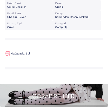
Ürün Cinsi
Desen
Coklu Sneaker
Çizgili
Penti Renk
Detay
Gbz Gul Beyaz
Kendinden Desenli(jakarlı)
Kumaş Tipi
Kategori
Örme
Corap Hg
Mağazada Bul