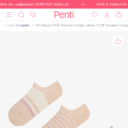
online ver, mağazadan ÜCRETSİZ teslim al!
Click & Collect ile 
t Sneaker Çorapları
Gül Beyaz Fitilli Pamuklu Çizgili Jakarlı 3 Çift Sneaker Çorap