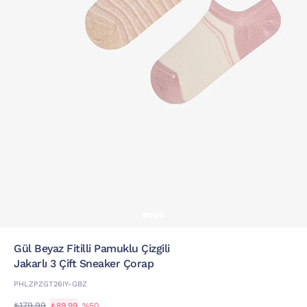
Gül Beyaz Fitilli Pamuklu Çizgili
Jakarlı 3 Çift Sneaker Çorap
PHLZPZGT26IY-GBZ
₺179,99
₺89,99
%50