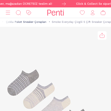
 ver, mağazadan ÜCRETSİZ teslim al!
Click & Collect ile sipari
Çoklu Paket Sneaker Çorapları
Smoke Everyday Çizgili 5 Çift Sneaker Çorap