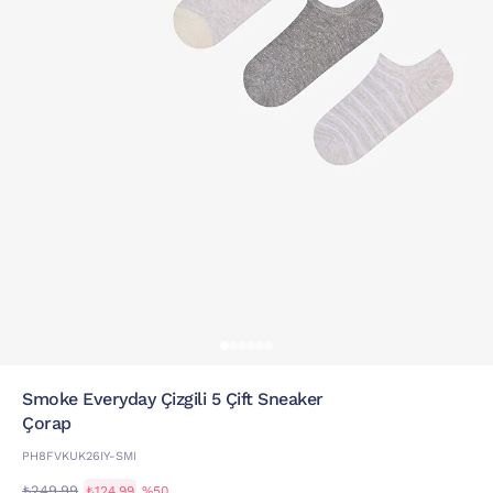
Smoke Everyday Çizgili 5 Çift Sneaker
Çorap
PH8FVKUK26IY-SMI
₺249,99
₺124,99
%50