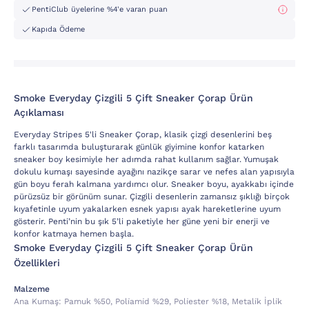
PentiClub üyelerine %4'e varan puan
Kapıda Ödeme
Smoke Everyday Çizgili 5 Çift Sneaker Çorap Ürün
Açıklaması
Everyday Stripes 5'li Sneaker Çorap, klasik çizgi desenlerini beş
farklı tasarımda buluşturarak günlük giyimine konfor katarken
sneaker boy kesimiyle her adımda rahat kullanım sağlar. Yumuşak
dokulu kumaşı sayesinde ayağını nazikçe sarar ve nefes alan yapısıyla
gün boyu ferah kalmana yardımcı olur. Sneaker boyu, ayakkabı içinde
pürüzsüz bir görünüm sunar. Çizgili desenlerin zamansız şıklığı birçok
kıyafetinle uyum yakalarken esnek yapısı ayak hareketlerine uyum
gösterir. Penti’nin bu şık 5’li paketiyle her güne yeni bir enerji ve
konfor katmaya hemen başla.
Smoke Everyday Çizgili 5 Çift Sneaker Çorap Ürün
Özellikleri
Malzeme
Ana Kumaş:
Pamuk %50, Poli̇ami̇d %29, Poli̇ester %18, Metali̇k İpli̇k