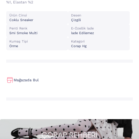
%1, Elastan %2
Ürün Cinsi
Desen
Coklu Sneaker
Çizgili
Penti Renk
E-Özellik İade
Smi Smoke Multi
İade Edilemez
Kumaş Tipi
Kategori
Örme
Corap Hg
Mağazada Bul