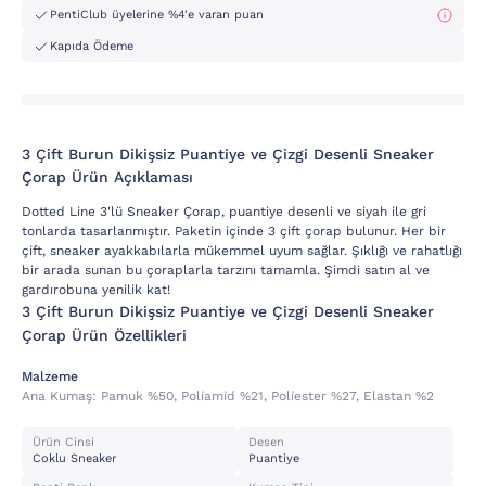
PentiClub üyelerine %4'e varan puan
Kapıda Ödeme
3 Çift Burun Dikişsiz Puantiye ve Çizgi Desenli Sneaker
Çorap Ürün Açıklaması
Dotted Line 3'lü Sneaker Çorap, puantiye desenli ve siyah ile gri
tonlarda tasarlanmıştır. Paketin içinde 3 çift çorap bulunur. Her bir
çift, sneaker ayakkabılarla mükemmel uyum sağlar. Şıklığı ve rahatlığı
bir arada sunan bu çoraplarla tarzını tamamla. Şimdi satın al ve
gardırobuna yenilik kat!
3 Çift Burun Dikişsiz Puantiye ve Çizgi Desenli Sneaker
Çorap Ürün Özellikleri
Malzeme
Ana Kumaş:
Pamuk %50, Poli̇ami̇d %21, Poli̇ester %27, Elastan %2
Ürün Cinsi
Desen
Coklu Sneaker
Puantiye