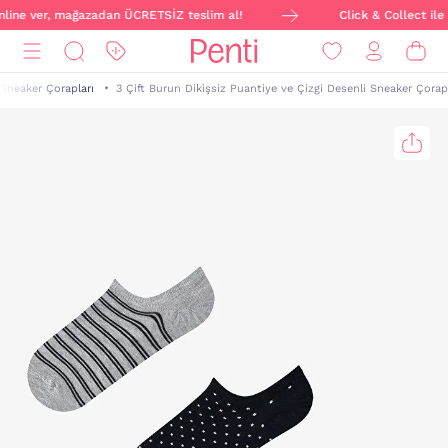
online ver, mağazadan ÜCRETSİZ teslim al!
Click & Collect ile 
Sneaker Çorapları
3 Çift Burun Dikişsiz Puantiye ve Çizgi Desenli Sneaker Çorap