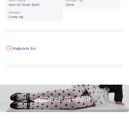
Penti Renk
Kumaş Tipi
Gsm Gri Siyah Multi
Örme
Kategori
Corap Hg
Mağazada Bul