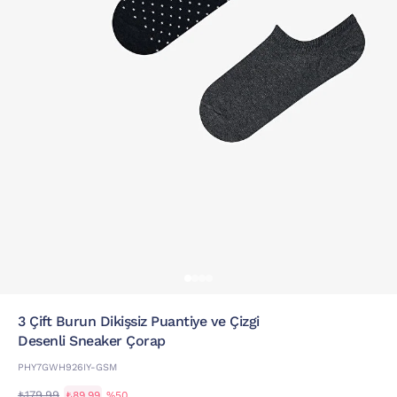
3 Çift Burun Dikişsiz Puantiye ve Çizgi
Desenli Sneaker Çorap
PHY7GWH926IY-GSM
₺179,99
₺89,99
%50