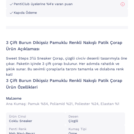
PentiClub üyelerine %4'e varan puan
Kapıda Ödeme
3 Çift Burun Dikişsiz Pamuklu Renkli Nakışlı Patik Çorap
Ürün Açıklaması
Sweet Steps 3’lü Sneaker Çorap, çizgili civciv desenli tasarımıyla öne
çıkar. Paketin içinde 3 çift çorap bulunur. Her adımda rahatlık ve
şıklık sunar. Bu sevimli çoraplarla tarzını tamamla ve dolabına renk
kat!
3 Çift Burun Dikişsiz Pamuklu Renkli Nakışlı Patik Çorap
Ürün Özellikleri
Malzeme
Ana Kumaş:
Pamuk %54, Poli̇ami̇d %21, Poli̇ester %24, Elastan %1
Ürün Cinsi
Desen
Coklu Sneaker
Çizgili
Penti Renk
Kumaş Tipi
Mab Mavi-Beyaz
Örme