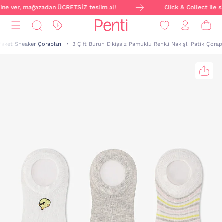
nline ver, mağazadan ÜCRETSİZ teslim al!
Click & Collect ile s
Paket Sneaker Çorapları
3 Çift Burun Dikişsiz Pamuklu Renkli Nakışlı Patik Çorap