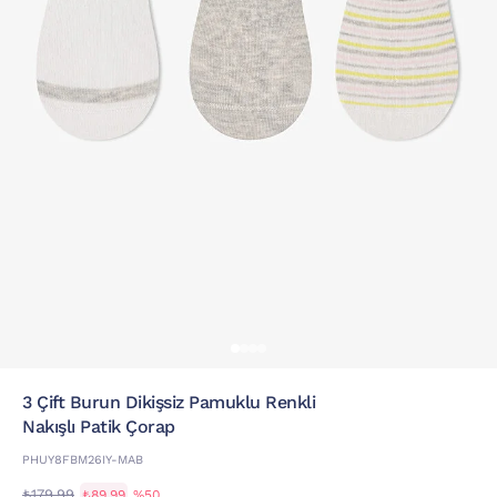
3 Çift Burun Dikişsiz Pamuklu Renkli
Nakışlı Patik Çorap
PHUY8FBM26IY-MAB
₺179,99
₺89,99
%50