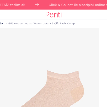
 teslim al!
Click & Collect ile siparişini online ver
lar
Gül Kurusu Leopar Waves Jakarlı 3 Çift Patik Çorap