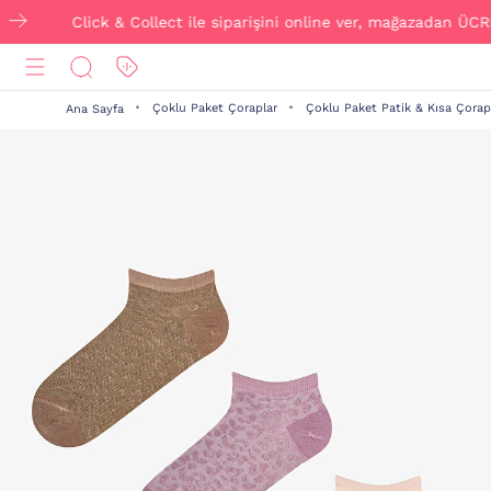
Click & Collect ile siparişini online ver, mağazadan ÜCRETSİZ
Çoklu Paket Çoraplar
Çoklu Paket Patik & Kısa Çorap
Ana Sayfa