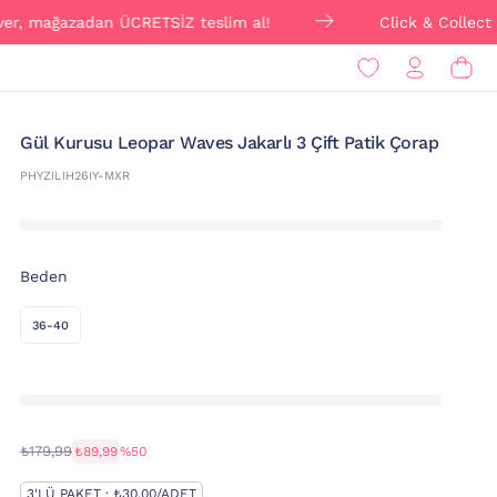
, mağazadan ÜCRETSİZ teslim al!
Click & Collect ile 
Gül Kurusu Leopar Waves Jakarlı 3 Çift Patik Çorap
PHYZILIH26IY-MXR
Beden
36-40
₺179,99
₺89,99
%50
3'LÜ PAKET · ₺30,00/ADET