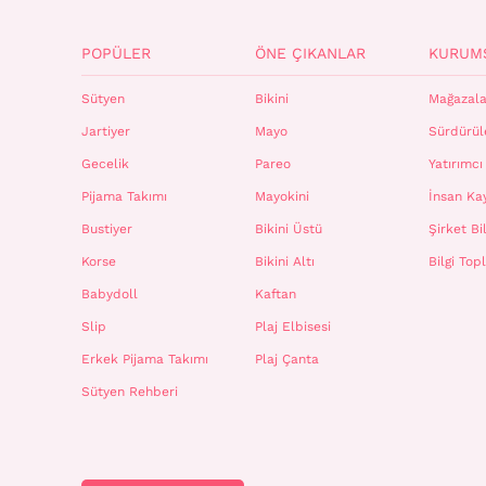
POPÜLER
ÖNE ÇIKANLAR
KURUM
Sütyen
Bikini
Mağazala
Jartiyer
Mayo
Sürdürüle
Gecelik
Pareo
Yatırımcı 
Pijama Takımı
Mayokini
İnsan Ka
Bustiyer
Bikini Üstü
Şirket Bil
Korse
Bikini Altı
Bilgi To
Babydoll
Kaftan
Slip
Plaj Elbisesi
Erkek Pijama Takımı
Plaj Çanta
Sütyen Rehberi