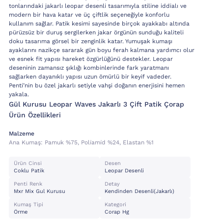
tonlarındaki jakarlı leopar desenli tasarımıyla stiline iddialı ve
modern bir hava katar ve üç çiftlik seçeneğiyle konforlu
kullanım sağlar. Patik kesimi sayesinde birçok ayakkabı altında
pürüzsüz bir duruş sergilerken jakar örgünün sunduğu kaliteli
doku tasarıma görsel bir zenginlik katar. Yumuşak kumaşı
ayaklarını nazikçe sararak gün boyu ferah kalmana yardımcı olur
ve esnek fit yapısı hareket özgürlüğünü destekler. Leopar
deseninin zamansız şıklığı kombinlerinde fark yaratmanı
sağlarken dayanıklı yapısı uzun ömürlü bir keyif vadeder.
Penti’nin bu özel jakarlı setiyle vahşi doğanın enerjisini hemen
yakala.
Gül Kurusu Leopar Waves Jakarlı 3 Çift Patik Çorap
Ürün Özellikleri
Malzeme
Ana Kumaş:
Pamuk %75, Poli̇ami̇d %24, Elastan %1
Ürün Cinsi
Desen
Coklu Patik
Leopar Desenli
Penti Renk
Detay
Mxr Mix Gul Kurusu
Kendinden Desenli(jakarlı)
Kumaş Tipi
Kategori
Örme
Corap Hg