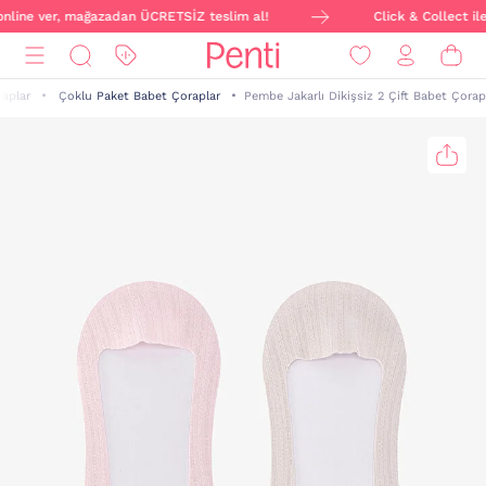
 online ver, mağazadan ÜCRETSİZ teslim al!
Click & Collect ile
aplar
Çoklu Paket Babet Çoraplar
Pembe Jakarlı Dikişsiz 2 Çift Babet Çorap