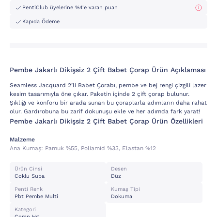
PentiClub üyelerine %4'e varan puan
Kapıda Ödeme
Pembe Jakarlı Dikişsiz 2 Çift Babet Çorap Ürün Açıklaması
Seamless Jacquard 2’li Babet Çorabı, pembe ve bej rengi çizgili lazer
kesim tasarımıyla öne çıkar. Paketin içinde 2 çift çorap bulunur.
Şıklığı ve konforu bir arada sunan bu çoraplarla adımların daha rahat
olur. Gardırobuna bu zarif dokunuşu ekle ve her adımda fark yarat!
Pembe Jakarlı Dikişsiz 2 Çift Babet Çorap Ürün Özellikleri
Malzeme
Ana Kumaş:
Pamuk %55, Poli̇ami̇d %33, Elastan %12
Ürün Cinsi
Desen
Coklu Suba
Düz
Penti Renk
Kumaş Tipi
Pbt Pembe Multi
Dokuma
Kategori
Corap Hg