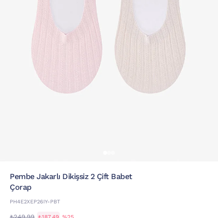
Pembe Jakarlı Dikişsiz 2 Çift Babet
Çorap
PH4E2XEP26IY-PBT
₺249,99
₺187,49
%25