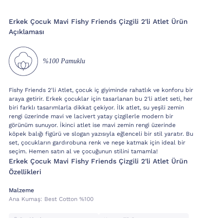
Erkek Çocuk Mavi Fishy Friends Çizgili 2'li Atlet Ürün
Açıklaması
%100 Pamuklu
Fishy Friends 2'li Atlet, çocuk iç giyiminde rahatlık ve konforu bir
araya getirir. Erkek çocuklar için tasarlanan bu 2'li atlet seti, her
biri farklı tasarımlarla dikkat çekiyor. İlk atlet, su yeşili zemin
rengi üzerinde mavi ve lacivert yatay çizgilerle modern bir
görünüm sunuyor. İkinci atlet ise mavi zemin rengi üzerinde
köpek balığı figürü ve slogan yazısıyla eğlenceli bir stil yaratır. Bu
set, çocukların gardırobuna renk ve neşe katmak için ideal bir
seçim. Hemen satın al ve çocuğunun stilini tamamla!
Erkek Çocuk Mavi Fishy Friends Çizgili 2'li Atlet Ürün
Özellikleri
Malzeme
Ana Kumaş:
Best Cotton %100