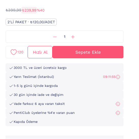
₺399,99
₺239,99
%40
2'LI PAKET · ₺120,00/ADET
Hızlı Al
Sepete Ekle
120
3000 TL ve üzeri ücretsiz kargo
Yarın Teslimat (İstanbul)
09:11:54
1-5 iş günü içinde kargoda
30 gün içinde iade ve değişim
Vade farksız 6 aya varan taksit
PentiClub üyelerine %4'e varan puan
Kapıda Ödeme