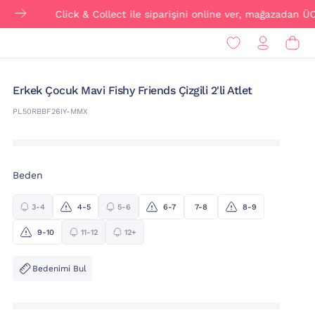
Click & Collect ile siparişini online ver, mağazadan ÜCRETSİZ 
Erkek Çocuk Mavi Fishy Friends Çizgili 2'li Atlet
PL50RBBF26IY-MMX
Beden
3-4
4-5
5-6
6-7
7-8
8-9
9-10
11-12
12+
Bedenimi Bul