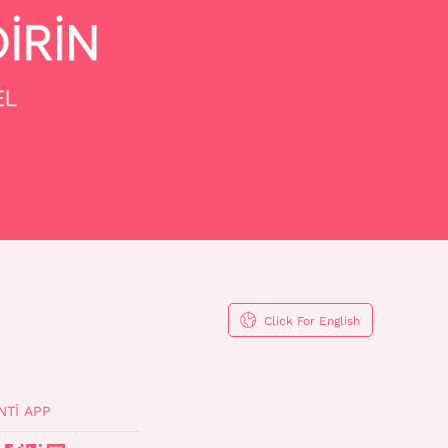
Click For English
NTI APP