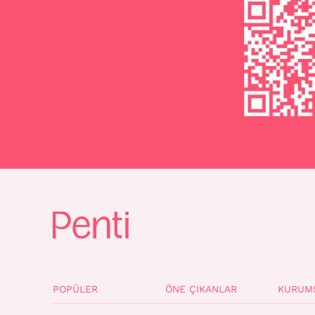
POPÜLER
ÖNE ÇIKANLAR
KURUM