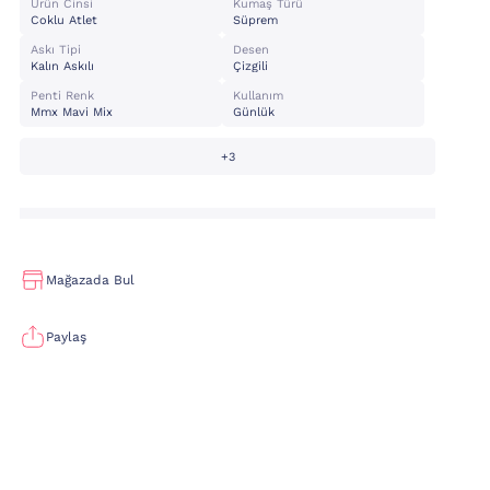
Ürün Cinsi
Kumaş Türü
Coklu Atlet
Süprem
Askı Tipi
Desen
Kalın Askılı
Çizgili
Penti Renk
Kullanım
Mmx Mavi Mix
Günlük
+3
Mağazada Bul
Paylaş