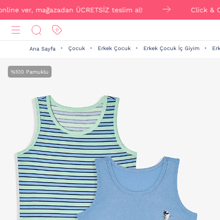
 ver, mağazadan ÜCRETSİZ teslim al!
Click & Collect i
Çocuk
Erkek Çocuk
Erkek Çocuk İç Giyim
Er
Ana Sayfa
%100 Pamuklu