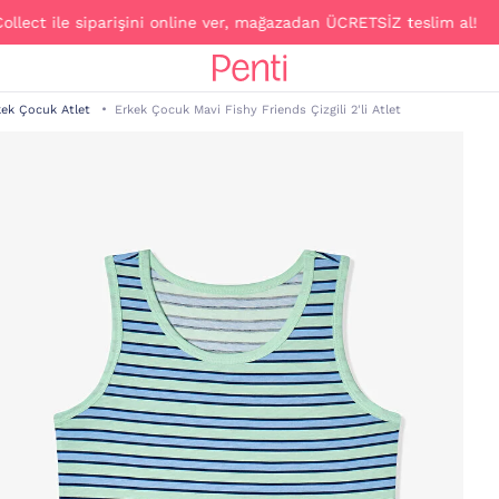
le siparişini online ver, mağazadan ÜCRETSİZ teslim al!
kek Çocuk Atlet
Erkek Çocuk Mavi Fishy Friends Çizgili 2'li Atlet