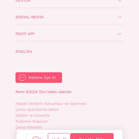
DESTEK
SOSYAL MEDYA
PENTI APP
ENGLISH
Bültene Üye Ol
Penti ©2024 Tüm hakkı saklıdır.
Kişisel Verilerin Korunması ve İşlenmesi
Çerez Aydınlatma Metni
Gizlilik ve Güvenlik
Kullanım Koşulları
Çerez Yönetimi
WhatsApp İletişim Aydınlatma Metni