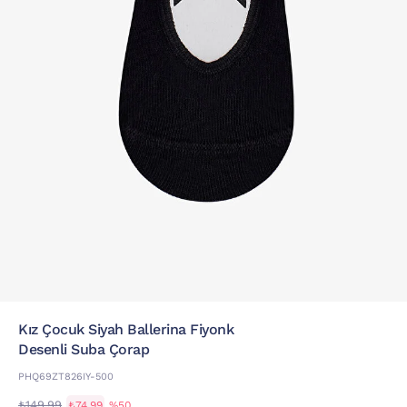
Kız Çocuk Siyah Ballerina Fiyonk
Desenli Suba Çorap
PHQ69ZT826IY-500
₺149,99
₺74,99
%50