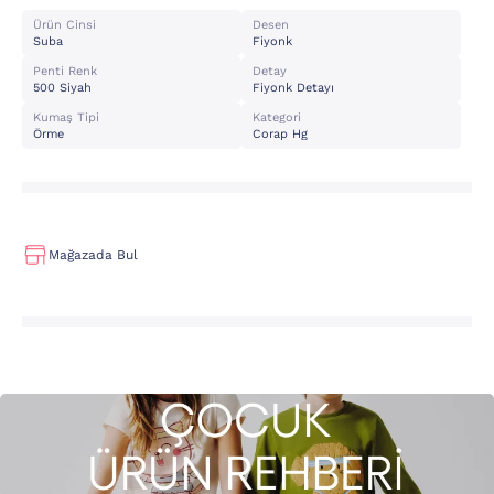
Ürün Cinsi
Desen
Suba
Fiyonk
Penti Renk
Detay
500 Siyah
Fiyonk Detayı
Kumaş Tipi
Kategori
Örme
Corap Hg
Mağazada Bul