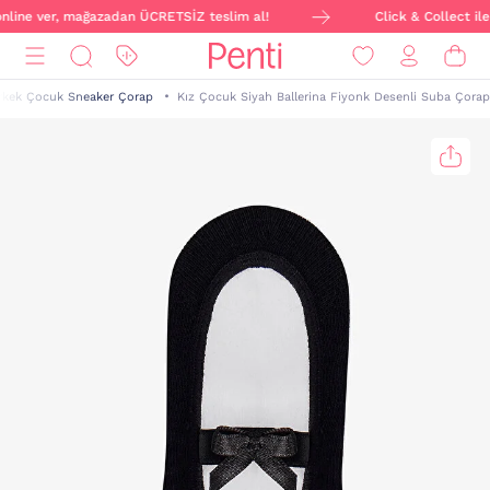
 online ver, mağazadan ÜCRETSİZ teslim al!
Click & Collect ile
rkek Çocuk Sneaker Çorap
Kız Çocuk Siyah Ballerina Fiyonk Desenli Suba Çorap