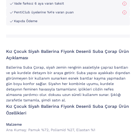
Vade farksız 6 aya varan taksit
PentiClub üyelerine %4'e varan puan
Kapıda Ödeme
Kız Çocuk Siyah Ballerina Fiyonk Desenli Suba Çorap Ürün
Açıklaması
Ballerina Suba Çorap, siyah zemin renginin asaletiyle çapraz bantları
ve şık kurdele detayını bir araya getirir. Suba yapısı ayakkabı dışından
görünmeyen bir kullanım sunarken esnek bantlar kayma yapmadan
gün boyu konfor sağlar. Siyahın her kombinle uyumu, kurdele
detayının feminen havasıyla tamamlanır. iplikleri cildin nefes
almasına yardımcı olur. dokusu uzun süreli kullanım sunar. Şıklığı
zarafetle tamamla, şimdi satın al.
Kız Çocuk Siyah Ballerina Fiyonk Desenli Suba Çorap Ürün
Özellikleri
Malzeme
Ana Kumaş:
Pamuk %72, Poli̇ami̇d %27, Elastan %1