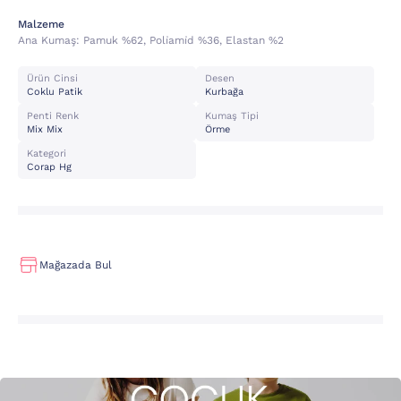
Malzeme
Ana Kumaş:
Pamuk %62, Poli̇ami̇d %36, Elastan %2
Ürün Cinsi
Desen
Coklu Patik
Kurbağa
Penti Renk
Kumaş Tipi
Mix Mix
Örme
Kategori
Corap Hg
Mağazada Bul