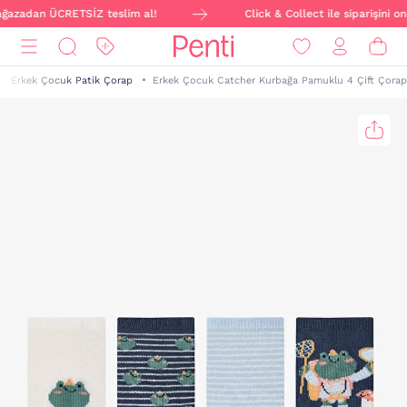
ağazadan ÜCRETSİZ teslim al!
Click & Collect ile siparişini on
Erkek Çocuk Patik Çorap
Erkek Çocuk Catcher Kurbağa Pamuklu 4 Çift Çorap