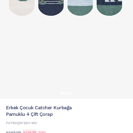
Erkek Çocuk Catcher Kurbağa
Pamuklu 4 Çift Çorap
PHTB0QNF26IY-MIX
₺249,99
₺124,99
%50