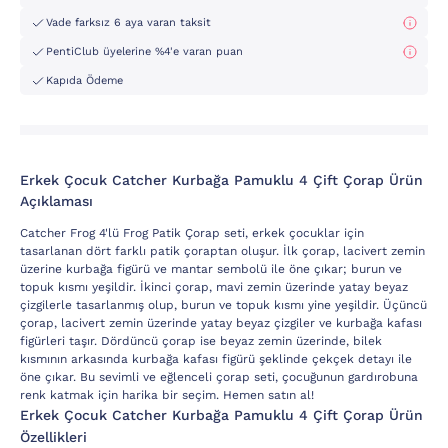
Vade farksız 6 aya varan taksit
PentiClub üyelerine %4'e varan puan
Kapıda Ödeme
Erkek Çocuk Catcher Kurbağa Pamuklu 4 Çift Çorap Ürün
Açıklaması
Catcher Frog 4'lü Frog Patik Çorap seti, erkek çocuklar için
tasarlanan dört farklı patik çoraptan oluşur. İlk çorap, lacivert zemin
üzerine kurbağa figürü ve mantar sembolü ile öne çıkar; burun ve
topuk kısmı yeşildir. İkinci çorap, mavi zemin üzerinde yatay beyaz
çizgilerle tasarlanmış olup, burun ve topuk kısmı yine yeşildir. Üçüncü
çorap, lacivert zemin üzerinde yatay beyaz çizgiler ve kurbağa kafası
figürleri taşır. Dördüncü çorap ise beyaz zemin üzerinde, bilek
kısmının arkasında kurbağa kafası figürü şeklinde çekçek detayı ile
öne çıkar. Bu sevimli ve eğlenceli çorap seti, çocuğunun gardırobuna
renk katmak için harika bir seçim. Hemen satın al!
Erkek Çocuk Catcher Kurbağa Pamuklu 4 Çift Çorap Ürün
Özellikleri