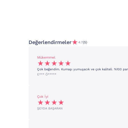
Değerlendirmeler
4.7
(5)
Mükemmel
Çok beğendim. Kumaşı yumuşacık ve çok kaliteli. %100 pam
E*** Ö*****
Çok İyi
ŞEYDA BAŞARAN