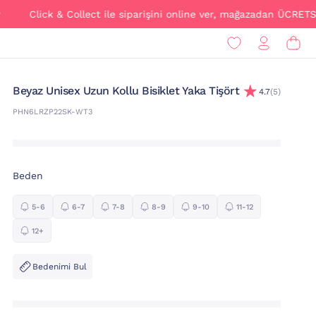
ick & Collect ile siparişini online ver, mağazadan ÜCRETSİZ teslim
Beyaz Unisex Uzun Kollu Bisiklet Yaka Tişört
4.7
(5)
PHN6LRZP22SK-WT3
Beden
5-6
6-7
7-8
8-9
9-10
11-12
12+
Bedenimi Bul