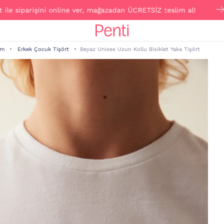
parişini online ver, mağazadan ÜCRETSİZ teslim al!
Cl
im
Erkek Çocuk Tişört
Beyaz Unisex Uzun Kollu Bisiklet Yaka Tişört