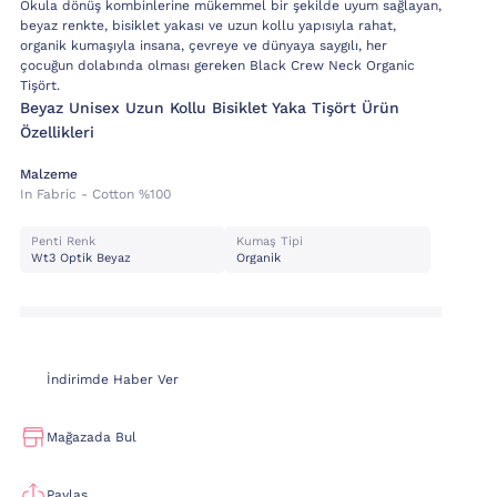
Okula dönüş kombinlerine mükemmel bir şekilde uyum sağlayan,
beyaz renkte, bisiklet yakası ve uzun kollu yapısıyla rahat,
organik kumaşıyla insana, çevreye ve dünyaya saygılı, her
çocuğun dolabında olması gereken Black Crew Neck Organic
Tişört.
Beyaz Unisex Uzun Kollu Bisiklet Yaka Tişört Ürün
Özellikleri
Malzeme
In Fabric - Cotton %100
Penti Renk
Kumaş Tipi
Wt3 Optik Beyaz
Organik
İndirimde Haber Ver
Mağazada Bul
Paylaş