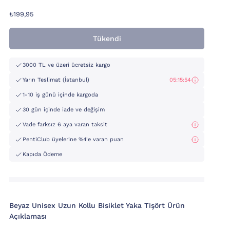
₺199,95
Tükendi
3000 TL ve üzeri ücretsiz kargo
Yarın Teslimat (İstanbul)
05:15:53
1-10 iş günü içinde kargoda
30 gün içinde iade ve değişim
Vade farksız 6 aya varan taksit
PentiClub üyelerine %4'e varan puan
Kapıda Ödeme
Beyaz Unisex Uzun Kollu Bisiklet Yaka Tişört Ürün
Açıklaması