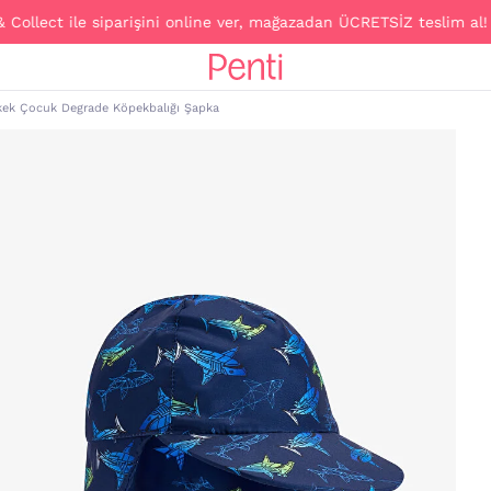
ect ile siparişini online ver, mağazadan ÜCRETSİZ teslim al!
kek Çocuk Degrade Köpekbalığı Şapka