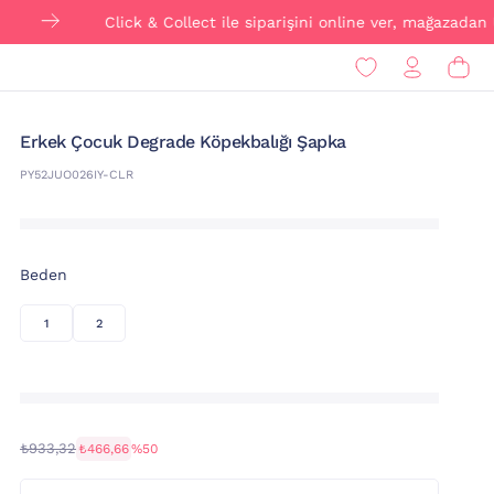
Click & Collect ile siparişini online ver, mağazadan ÜCRET
Erkek Çocuk Degrade Köpekbalığı Şapka
PY52JUO026IY-CLR
Beden
1
2
₺933,32
₺466,66
%50