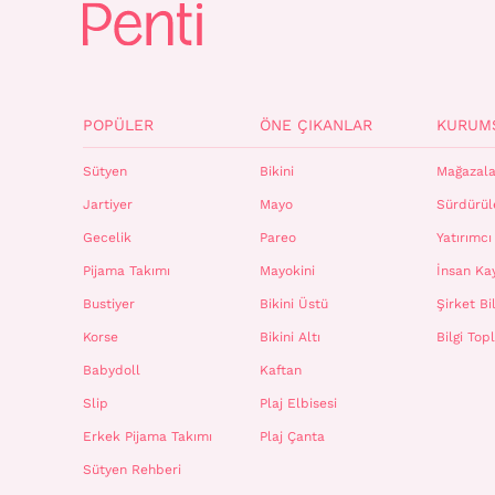
POPÜLER
ÖNE ÇIKANLAR
KURUM
Sütyen
Bikini
Mağazala
Jartiyer
Mayo
Sürdürüle
Gecelik
Pareo
Yatırımcı 
Pijama Takımı
Mayokini
İnsan Ka
Bustiyer
Bikini Üstü
Şirket Bil
Korse
Bikini Altı
Bilgi To
Babydoll
Kaftan
Slip
Plaj Elbisesi
Erkek Pijama Takımı
Plaj Çanta
Sütyen Rehberi