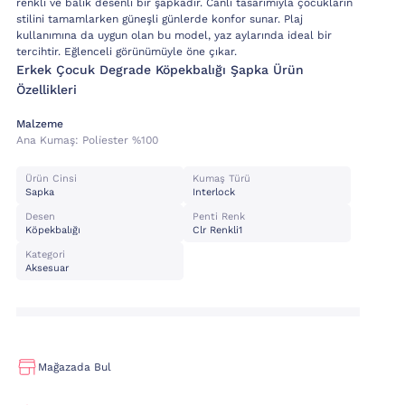
renkli ve balık desenli bir şapkadır. Canlı tasarımıyla çocukların
stilini tamamlarken güneşli günlerde konfor sunar. Plaj
kullanımına da uygun olan bu model, yaz aylarında ideal bir
tercihtir. Eğlenceli görünümüyle öne çıkar.
Erkek Çocuk Degrade Köpekbalığı Şapka Ürün
Özellikleri
Malzeme
Ana Kumaş:
Poli̇ester %100
Ürün Cinsi
Kumaş Türü
Sapka
Interlock
Desen
Penti Renk
Köpekbalığı
Clr Renkli1
Kategori
Aksesuar
Mağazada Bul