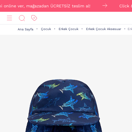
line ver, mağazadan ÜCRETSİZ teslim al!
Click & Coll
Çocuk
Erkek Çocuk
Erkek Çocuk Aksesuar
Er
Ana Sayfa