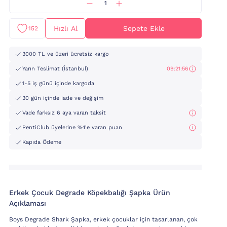
Hızlı Al
Sepete Ekle
152
3000 TL ve üzeri ücretsiz kargo
Yarın Teslimat (İstanbul)
09:21:55
1-5 iş günü içinde kargoda
30 gün içinde iade ve değişim
Vade farksız 6 aya varan taksit
PentiClub üyelerine %4'e varan puan
Kapıda Ödeme
Erkek Çocuk Degrade Köpekbalığı Şapka Ürün
Açıklaması
Boys Degrade Shark Şapka, erkek çocuklar için tasarlanan, çok