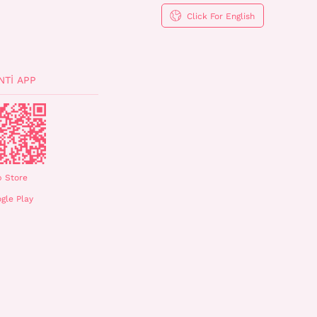
Click For English
NTI APP
 Store
gle Play