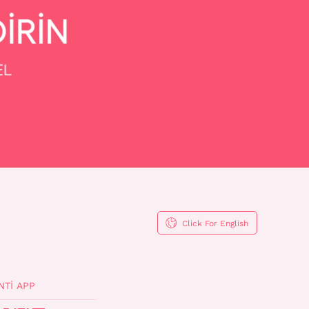
Click For English
NTI APP