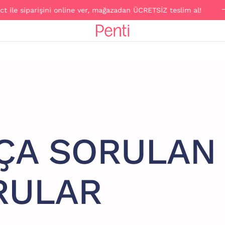
le siparişini online ver, mağazadan ÜCRETSİZ teslim al!