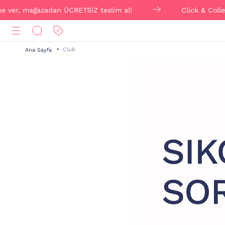
ver, mağazadan ÜCRETSİZ teslim al!
Click & Collect i
Club
Ana Sayfa