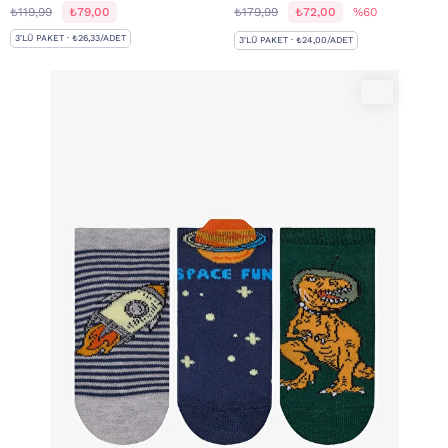
₺119,99
₺79,00
₺179,99
₺72,00
%60
3'LÜ PAKET · ₺26,33/ADET
3'LÜ PAKET · ₺24,00/ADET