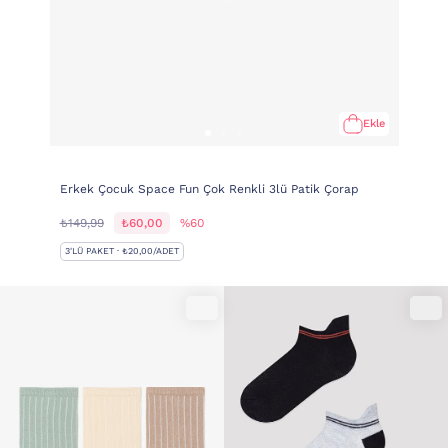
Ekle
Erkek Çocuk Space Fun Çok Renkli 3lü Patik Çorap
₺149,99
₺60,00
%60
3'LÜ PAKET · ₺20,00/ADET