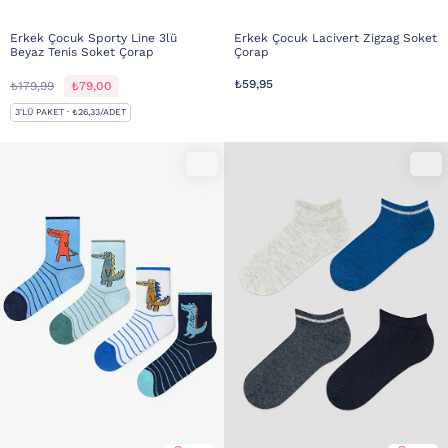
Erkek Çocuk Sporty Line 3lü
Erkek Çocuk Lacivert Zigzag Soket
Beyaz Tenis Soket Çorap
Çorap
₺59,95
₺179,99
₺79,00
3'LÜ PAKET · ₺26,33/ADET