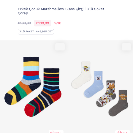
Erkek Çocuk Marshmallow Class Çizgili 3'lü Soket
Çorap
₺199,99
₺139,99
%30
3'LÜ PAKET · ₺46,66/ADET