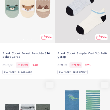
Ekle
Ekle
Erkek Çocuk Forest Pamuklu 3'lü
Erkek Çocuk Simple Mavi 3lü Patik
Soket Çorap
Çorap
₺199,99
₺119,99
%40
₺99,99
₺74,99
%25
3'LÜ PAKET · ₺40,00/ADET
3'LÜ PAKET · ₺25,00/ADET