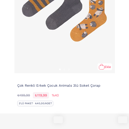
Ekle
Çok Renkli Erkek Çocuk Animals 3lü Soket Çorap
₺199,99
₺119,99
%40
3'LÜ PAKET · ₺40,00/ADET