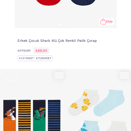
Ekle
Erkek Çocuk Shark 4lü Çok Renkli Patik Çorap
₺179,99
₺69,00
4'LÜ PAKET · ₺17,25/ADET