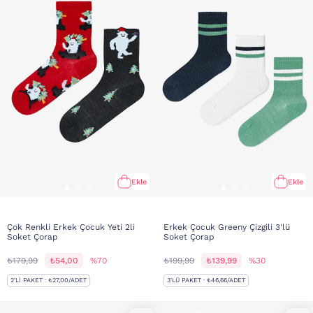
Ekle
Ekle
Çok Renkli Erkek Çocuk Yeti 2li
Erkek Çocuk Greeny Çizgili 3'lü
Soket Çorap
Soket Çorap
₺179,99
₺54,00
%70
₺199,99
₺139,99
%30
2'LI PAKET · ₺27,00/ADET
3'LÜ PAKET · ₺46,66/ADET