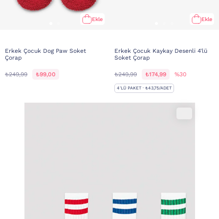
Ekle
Ekle
Erkek Çocuk Dog Paw Soket
Erkek Çocuk Kaykay Desenli 4'lü
Çorap
Soket Çorap
₺249,99
₺99,00
₺249,99
₺174,99
%30
4'LÜ PAKET · ₺43,75/ADET