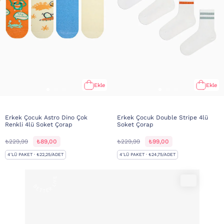
Ekle
Ekle
Erkek Çocuk Astro Dino Çok
Erkek Çocuk Double Stripe 4lü
Renkli 4lü Soket Çorap
Soket Çorap
₺229,99
₺89,00
₺229,99
₺99,00
4'LÜ PAKET · ₺22,25/ADET
4'LÜ PAKET · ₺24,75/ADET