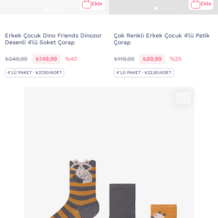
Ekle
Ekle
Erkek Çocuk Dino Friends Dinozor
Çok Renkli Erkek Çocuk 4'lü Patik
Desenli 4'lü Soket Çorap
Çorap
₺249,99
₺149,99
%40
₺119,99
₺89,99
%25
4'LÜ PAKET · ₺37,50/ADET
4'LÜ PAKET · ₺22,50/ADET