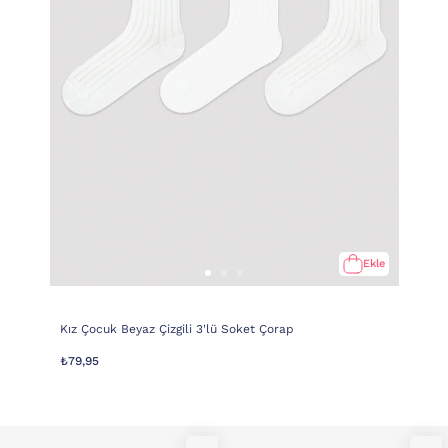
Ekle
Kız Çocuk Beyaz Çizgili 3'lü Soket Çorap
₺79,95