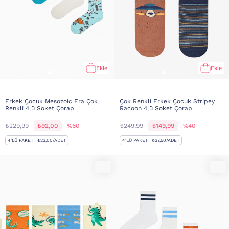
Ekle
Ekle
Erkek Çocuk Mesozoic Era Çok
Çok Renkli Erkek Çocuk Stripey
Renkli 4lü Soket Çorap
Racoon 4lü Soket Çorap
₺229,99
₺92,00
%60
₺249,99
₺149,99
%40
4'LÜ PAKET · ₺23,00/ADET
4'LÜ PAKET · ₺37,50/ADET