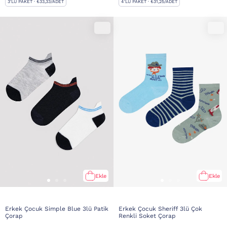
3'LÜ PAKET · ₺33,33/ADET
4'LÜ PAKET · ₺31,25/ADET
Ekle
Ekle
Erkek Çocuk Simple Blue 3lü Patik
Erkek Çocuk Sheriff 3lü Çok
Çorap
Renkli Soket Çorap