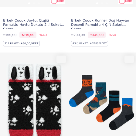
Ekle
Ekle
Erkek Çocuk Joyful Çizgili
Erkek Çocuk Runner Dog Hayvan
Pamuklu Havlu Dokulu 2'li Soket
Desenli Pamuklu 4 Çift Soket
Çorap
Çorap
₺199,99
₺119,99
%40
₺299,99
₺149,99
%50
2'LI PAKET · ₺60,00/ADET
4'LÜ PAKET · ₺37,50/ADET