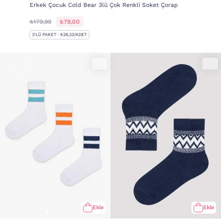
Erkek Çocuk Cold Bear 3lü Çok Renkli Soket Çorap
₺179,99
₺79,00
3'LÜ PAKET · ₺26,33/ADET
Ekle
Ekle