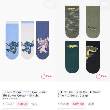
Ekle
Ekle
Unisex Çocuk Stitch Çok Renkli
Çok Renkli Erkek Çocuk Green
3lü Soket Çorap - Stitch
Dino 4lü Soket Çorap
Koleksiyonu
₺199,99
₺99,99
%50
₺249,99
₺124,99
%50