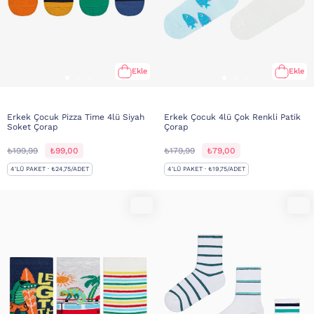
Ekle
Ekle
Erkek Çocuk Pizza Time 4lü Siyah
Erkek Çocuk 4lü Çok Renkli Patik
Soket Çorap
Çorap
₺199,99
₺99,00
₺179,99
₺79,00
4'LÜ PAKET · ₺24,75/ADET
4'LÜ PAKET · ₺19,75/ADET