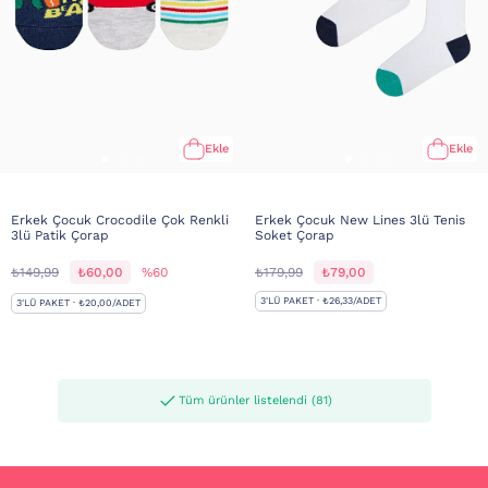
Ekle
Ekle
Erkek Çocuk Crocodile Çok Renkli
Erkek Çocuk New Lines 3lü Tenis
3lü Patik Çorap
Soket Çorap
₺149,99
₺60,00
%60
₺179,99
₺79,00
3'LÜ PAKET · ₺26,33/ADET
3'LÜ PAKET · ₺20,00/ADET
Tüm ürünler listelendi (81)