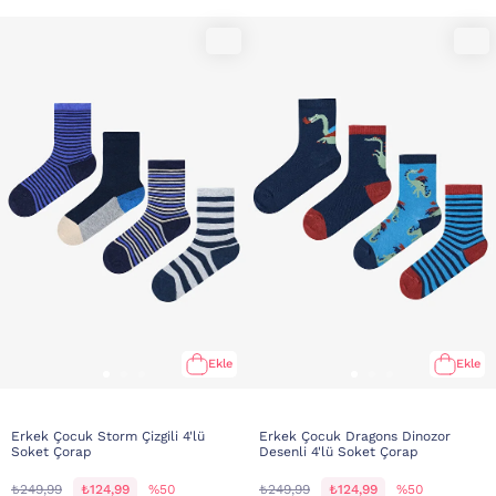
Ekle
Ekle
Erkek Çocuk Storm Çizgili 4'lü
Erkek Çocuk Dragons Dinozor
Soket Çorap
Desenli 4'lü Soket Çorap
₺249,99
₺124,99
%50
₺249,99
₺124,99
%50