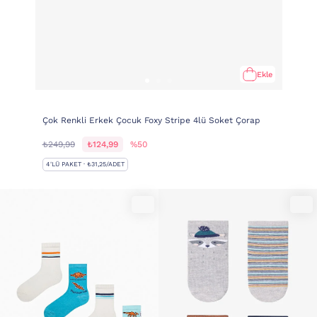
Ekle
Çok Renkli Erkek Çocuk Foxy Stripe 4lü Soket Çorap
₺249,99
₺124,99
%50
4'LÜ PAKET · ₺31,25/ADET