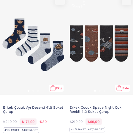
Ekle
Ekle
Erkek Çocuk Ayı Desenli 4'lü Soket
Erkek Çocuk Space Night Çok
Çorap
Renkli 4lü Soket Çorap
₺249,99
₺174,99
%30
₺219,99
₺69,00
4'LÜ PAKET · ₺17,25/ADET
4'LÜ PAKET · ₺43,75/ADET