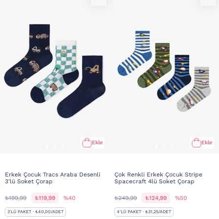
Ekle
Ekle
Erkek Çocuk Tracs Araba Desenli
Çok Renkli Erkek Çocuk Stripe
3'lü Soket Çorap
Spacecraft 4lü Soket Çorap
₺199,99
₺119,99
%40
₺249,99
₺124,99
%50
3'LÜ PAKET · ₺40,00/ADET
4'LÜ PAKET · ₺31,25/ADET