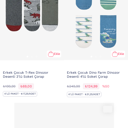
Ekle
Ekle
Erkek Çocuk T-Rex Dinozor
Erkek Çocuk Dino Farm Dinozor
Desenli 3'lü Soket Çorap
Desenli 4'lü Soket Çorap
₺199,99
₺69,00
₺249,99
₺124,99
%50
4'LÜ PAKET · ₺17,25/ADET
4'LÜ PAKET · ₺31,25/ADET