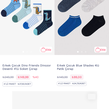
Ekle
Ekle
Erkek Çocuk Dino Friends Dinozor
Erkek Çocuk Blue Shades 4lü
Desenli 4'lü Soket Çorap
Patik Çorap
₺249,99
₺149,99
%40
₺149,99
₺99,00
4'LÜ PAKET · ₺24,75/ADET
4'LÜ PAKET · ₺37,50/ADET