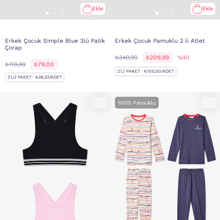
Ekle
Ekle
Erkek Çocuk Simple Blue 3lü Patik
Erkek Çocuk Pamuklu 2 li Atlet
Çorap
₺349,99
₺209,99
%40
₺119,99
₺79,00
2'LI PAKET · ₺105,00/ADET
3'LÜ PAKET · ₺26,33/ADET
%100 Pamuklu