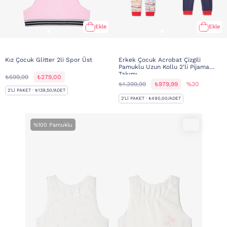
Ekle
Ekle
Kız Çocuk Glitter 2li Spor Üst
Erkek Çocuk Acrobat Çizgili
Pamuklu Uzun Kollu 2'li Pijama
Takımı
₺599,99
₺279,00
₺1.399,99
₺979,99
%30
2'LI PAKET · ₺139,50/ADET
2'LI PAKET · ₺490,00/ADET
%100 Pamuklu