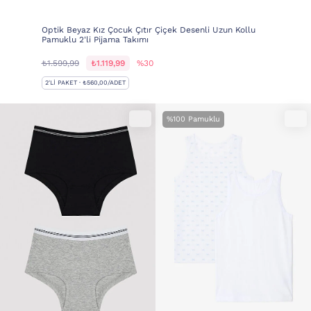
Optik Beyaz Kız Çocuk Çıtır Çiçek Desenli Uzun Kollu
Pamuklu 2'li Pijama Takımı
₺1.599,99
₺1.119,99
%30
2'LI PAKET · ₺560,00/ADET
%100 Pamuklu