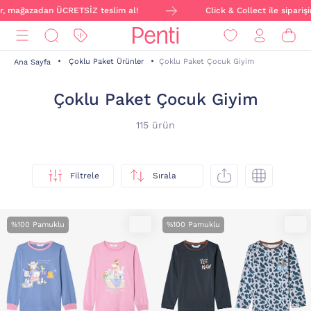
zadan ÜCRETSİZ teslim al!
Click & Collect ile siparişini onlin
Çoklu Paket Ürünler
Çoklu Paket Çocuk Giyim
Ana Sayfa
Çoklu Paket Çocuk Giyim
115 ürün
Filtrele
Sırala
%100 Pamuklu
%100 Pamuklu