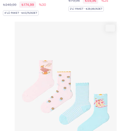
₺79,95
₺59,96
%25
₺249,99
₺174,99
%30
2'LI PAKET · ₺29,98/ADET
4'LÜ PAKET · ₺43,75/ADET