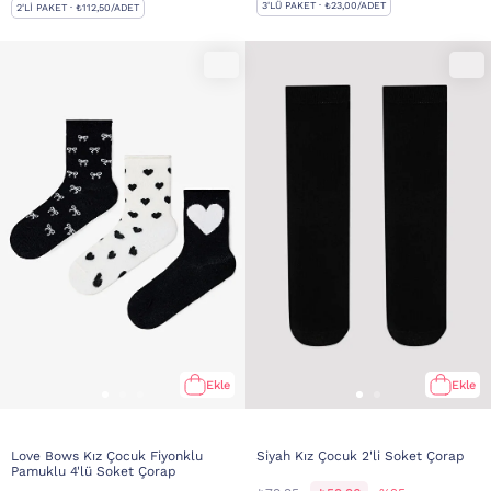
3'LÜ PAKET · ₺23,00/ADET
2'LI PAKET · ₺112,50/ADET
Ekle
Ekle
Love Bows Kız Çocuk Fiyonklu
Siyah Kız Çocuk 2'li Soket Çorap
Pamuklu 4'lü Soket Çorap