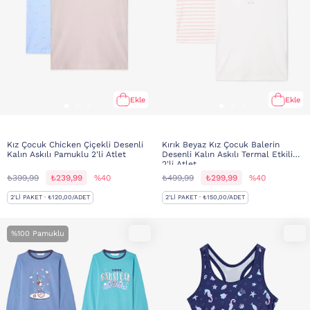
Ekle
Ekle
Kız Çocuk Chicken Çiçekli Desenli
Kırık Beyaz Kız Çocuk Balerin
Kalın Askılı Pamuklu 2'li Atlet
Desenli Kalın Askılı Termal Etkili
2'li Atlet
₺399,99
₺239,99
%40
₺499,99
₺299,99
%40
2'LI PAKET · ₺120,00/ADET
2'LI PAKET · ₺150,00/ADET
%100 Pamuklu