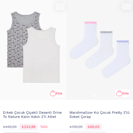
Ekle
Ekle
Erkek Çocuk Çiçekli Desenli Drive
Marshmallow Kız Çocuk Pretty 3'lü
To Nature Kalın Askılı 2'li Atlet
Soket Çorap
₺449,99
₺224,99
%50
₺199,99
₺69,00