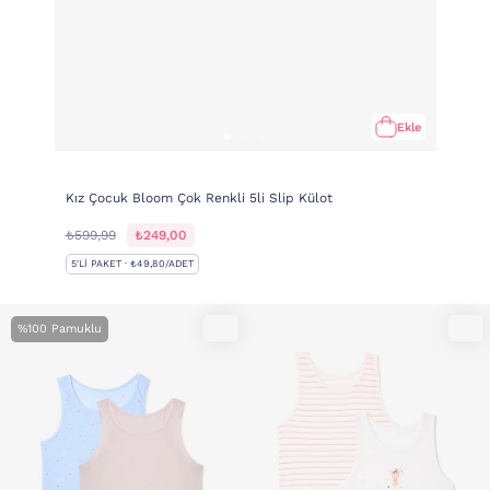
Ekle
Kız Çocuk Bloom Çok Renkli 5li Slip Külot
₺599,99
₺249,00
5'LI PAKET · ₺49,80/ADET
%100 Pamuklu