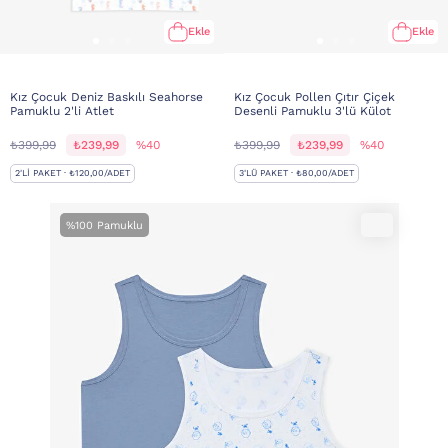
Ekle
Ekle
Kız Çocuk Deniz Baskılı Seahorse
Kız Çocuk Pollen Çıtır Çiçek
Pamuklu 2'li Atlet
Desenli Pamuklu 3'lü Külot
₺399,99
₺239,99
%40
₺399,99
₺239,99
%40
2'LI PAKET · ₺120,00/ADET
3'LÜ PAKET · ₺80,00/ADET
%100 Pamuklu