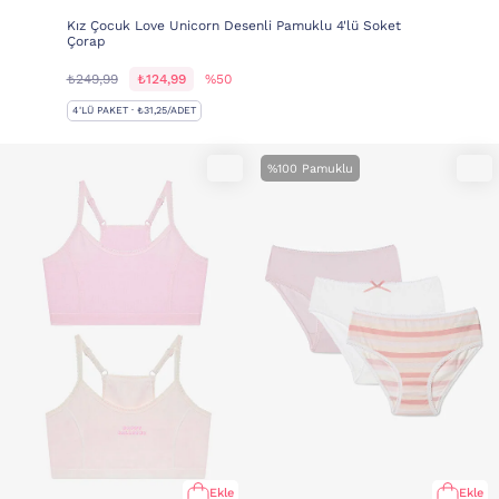
Kız Çocuk Love Unicorn Desenli Pamuklu 4'lü Soket
Çorap
₺249,99
₺124,99
%50
4'LÜ PAKET · ₺31,25/ADET
%100 Pamuklu
Ekle
Ekle