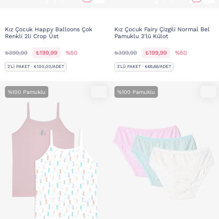
Kız Çocuk Happy Balloons Çok
Kız Çocuk Fairy Çizgili Normal Bel
Renkli 2li Crop Üst
Pamuklu 3'lü Külot
₺399,99
₺199,99
%50
₺399,99
₺199,99
%50
2'LI PAKET · ₺100,00/ADET
3'LÜ PAKET · ₺66,66/ADET
%100 Pamuklu
%100 Pamuklu