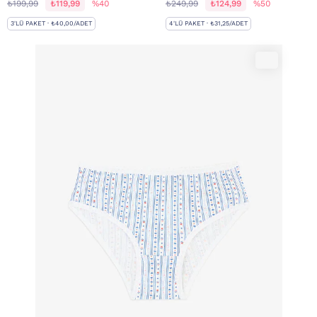
₺199,99
₺119,99
%40
₺249,99
₺124,99
%50
3'LÜ PAKET · ₺40,00/ADET
4'LÜ PAKET · ₺31,25/ADET