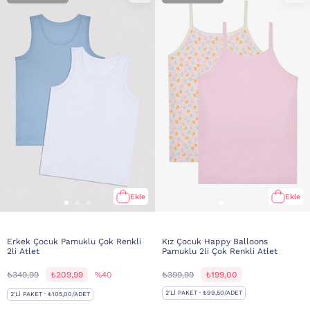
Ekle
Ekle
Erkek Çocuk Pamuklu Çok Renkli
Kız Çocuk Happy Balloons
2li Atlet
Pamuklu 2li Çok Renkli Atlet
₺349,99
₺209,99
%40
₺399,99
₺199,00
2'LI PAKET · ₺99,50/ADET
2'LI PAKET · ₺105,00/ADET