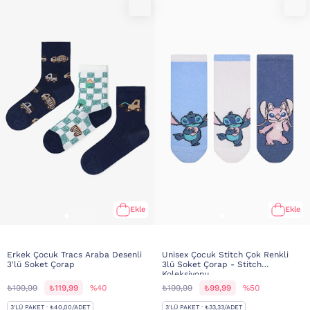
Ekle
Ekle
Erkek Çocuk Tracs Araba Desenli
Unisex Çocuk Stitch Çok Renkli
3'lü Soket Çorap
3lü Soket Çorap - Stitch
Koleksiyonu
₺199,99
₺119,99
%40
₺199,99
₺99,99
%50
3'LÜ PAKET · ₺40,00/ADET
3'LÜ PAKET · ₺33,33/ADET