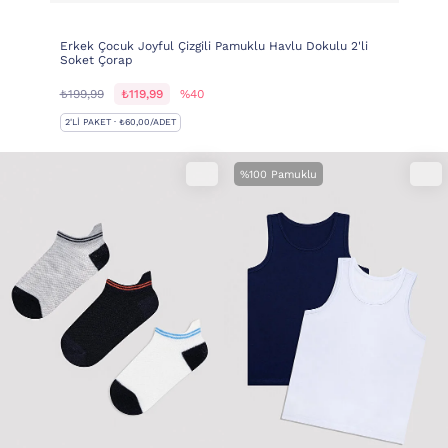
Erkek Çocuk Joyful Çizgili Pamuklu Havlu Dokulu 2'li
Soket Çorap
₺199,99
₺119,99
%40
2'LI PAKET · ₺60,00/ADET
%100 Pamuklu