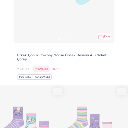
Ekle
Erkek Çocuk Cowboy Goose Ördek Desenli 4'lü Soket
Çorap
₺249,99
₺124,99
%50
4'LÜ PAKET · ₺31,25/ADET