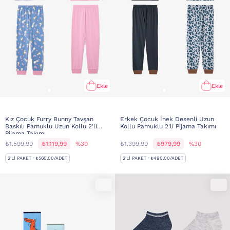
Ekle
Ekle
Kız Çocuk Furry Bunny Tavşan
Erkek Çocuk İnek Desenli Uzun
Baskılı Pamuklu Uzun Kollu 2'li
Kollu Pamuklu 2'li Pijama Takımı
Pijama Takımı
₺1.599,99
₺1.119,99
%30
₺1.399,99
₺979,99
%30
2'LI PAKET · ₺560,00/ADET
2'LI PAKET · ₺490,00/ADET