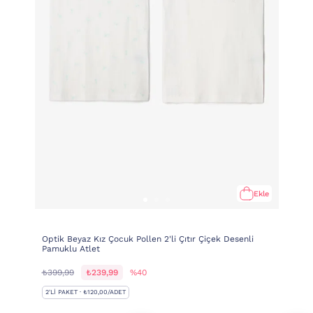
Ekle
Optik Beyaz Kız Çocuk Pollen 2'li Çıtır Çiçek Desenli
Pamuklu Atlet
₺399,99
₺239,99
%40
2'LI PAKET · ₺120,00/ADET