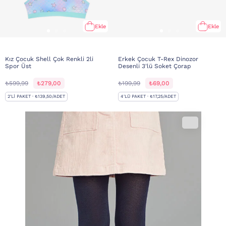
Ekle
Ekle
Kız Çocuk Shell Çok Renkli 2li
Erkek Çocuk T-Rex Dinozor
Spor Üst
Desenli 3'lü Soket Çorap
₺599,99
₺279,00
₺199,99
₺69,00
2'LI PAKET · ₺139,50/ADET
4'LÜ PAKET · ₺17,25/ADET