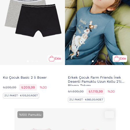
Ekle
Ekle
Kız Çocuk Basic 2 li Boxer
Erkek Çocuk Farm Friends İnek
Desenli Pamuklu Uzun Kollu 2'li
Pijama Takımı
₺299,99
₺209,99
%30
₺1.599,99
₺1.119,99
%30
2'LI PAKET · ₺105,00/ADET
2'LI PAKET · ₺560,00/ADET
%100 Pamuklu