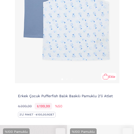
Ekle
Erkek Çocuk Pufferfish Balık Baskılı Pamuklu 2'li Atlet
₺399,99
₺199,99
%50
2'LI PAKET · ₺100,00/ADET
%100 Pamuklu
%100 Pamuklu