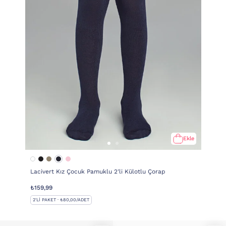
Ekle
Lacivert Kız Çocuk Pamuklu 2'li Külotlu Çorap
₺159,99
2'LI PAKET · ₺80,00/ADET