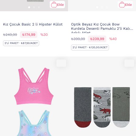
Ekle
Ekle
Kız Çocuk Basic 2 li Hipster Külot
Optik Beyaz Kız Çocuk Bow
Kurdela Desenli Pamuklu 2'li Kalın
Askılı Atlet
₺249,99
₺174,99
%30
₺399,99
₺239,99
%40
2'LI PAKET · ₺87,50/ADET
2'LI PAKET · ₺120,00/ADET