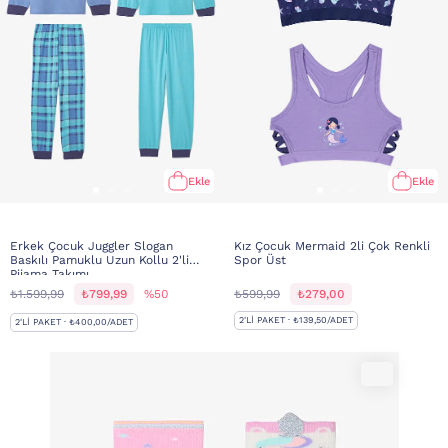
Ekle
Ekle
Erkek Çocuk Juggler Slogan
Kız Çocuk Mermaid 2li Çok Renkli
Baskılı Pamuklu Uzun Kollu 2'li
Spor Üst
Pijama Takımı
₺1.599,99
₺799,99
%50
₺599,99
₺279,00
2'LI PAKET · ₺139,50/ADET
2'LI PAKET · ₺400,00/ADET