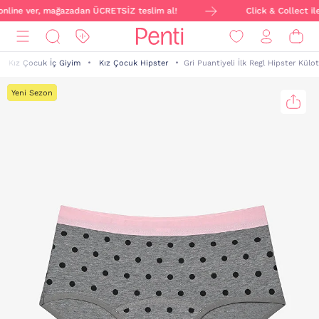
 online ver, mağazadan ÜCRETSİZ teslim al!
Click & Collect ile
Kız Çocuk İç Giyim
Kız Çocuk Hipster
Gri Puantiyeli İlk Regl Hipster Külot
Yeni Sezon