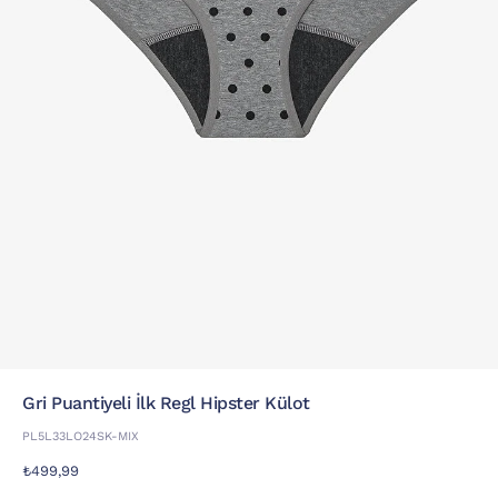
Gri Puantiyeli İlk Regl Hipster Külot
PL5L33LO24SK-MIX
₺499,99