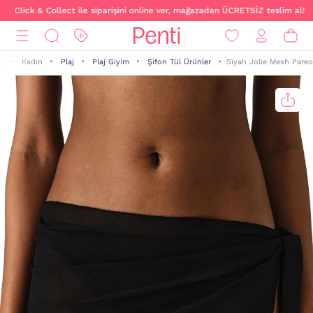
Click & Collect ile siparişini online ver, mağazadan ÜCRETSİZ teslim al!
Kadın
Plaj
Plaj Giyim
Şifon Tül Ürünler
Si̇yah Jolie Mesh Pareo
a