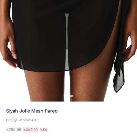
Si̇yah Jolie Mesh Pareo
PL1CQHW726IY-BK5
₺799,99
₺399,99
%50