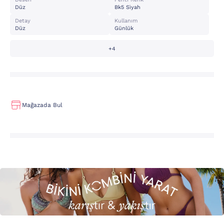
Düz
Bk5 Si̇yah
Detay
Kullanım
Düz
Günlük
+4
Mağazada Bul