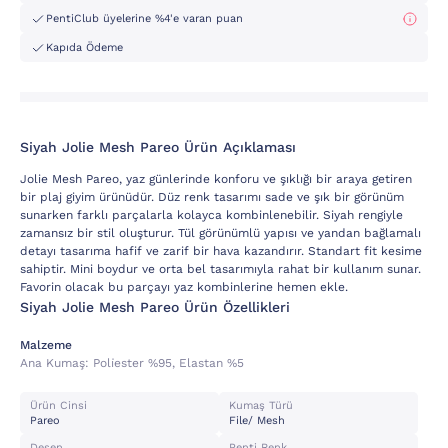
PentiClub üyelerine %4'e varan puan
Kapıda Ödeme
Si̇yah Jolie Mesh Pareo Ürün Açıklaması
Jolie Mesh Pareo, yaz günlerinde konforu ve şıklığı bir araya getiren
bir plaj giyim ürünüdür. Düz renk tasarımı sade ve şık bir görünüm
sunarken farklı parçalarla kolayca kombinlenebilir. Siyah rengiyle
zamansız bir stil oluşturur. Tül görünümlü yapısı ve yandan bağlamalı
detayı tasarıma hafif ve zarif bir hava kazandırır. Standart fit kesime
sahiptir. Mini boydur ve orta bel tasarımıyla rahat bir kullanım sunar.
Favorin olacak bu parçayı yaz kombinlerine hemen ekle.
Si̇yah Jolie Mesh Pareo Ürün Özellikleri
Malzeme
Ana Kumaş:
Poli̇ester %95, Elastan %5
Ürün Cinsi
Kumaş Türü
Pareo
File/ Mesh
Desen
Penti Renk