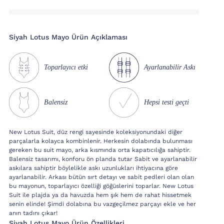
Siyah Lotus Mayo Ürün Açıklaması
Toparlayıcı etki
Ayarlanabilir Askı
Balensiz
Hepsi testi geçti
New Lotus Suit, düz rengi sayesinde koleksiyonundaki diğer
parçalarla kolayca kombinlenir. Herkesin dolabında bulunması
gereken bu suit mayo, arka kısmında orta kapatıcılığa sahiptir.
Balensiz tasarımı, konforu ön planda tutar Sabit ve ayarlanabilir
askılara sahiptir böylelikle askı uzunlukları ihtiyacına göre
ayarlanabilir. Arkası bütün sırt detayı ve sabit pedleri olan olan
bu mayonun, toparlayıcı özelliği göğüslerini toparlar. New Lotus
Suit ile plajda ya da havuzda hem şık hem de rahat hissetmek
senin elinde! Şimdi dolabına bu vazgeçilmez parçayı ekle ve her
anın tadını çıkar!
Siyah Lotus Mayo Ürün Özellikleri