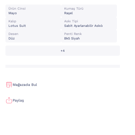
Ürün Cinsi
Kumaş Türü
Mayo
Raşel
Kalıp
Askı Tipi
Lotus Suit
Sabit Ayarlanabilir Askılı
Desen
Penti Renk
Düz
Bk5 Si̇yah
+4
Mağazada Bul
Paylaş