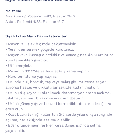
Malzeme
Ana Kumaş:
Poli̇ami̇d %80, Elastan %20
Astar:
Poli̇ami̇d %83, Elastan %17
Siyah Lotus Mayo Bakım talimatları
• Mayonuzu ıslak biçimde bekletmeyiniz.
• Tersinden sererek gölgede kurutunuz.
• Mayonuzun kumaşı elastikidir ve esnediğinde doku aralarına
kum tanecikleri girebilir.
• Ütülemeyiniz.
• Maximun 30°C''de sadece elde yıkama yapınız
• Kuru temizleme yapmayınız.
• Üründe pul, boncuk, taş veya nakış gibi malzemeler yer
alıyorsa hassas ve dikkatli bir şekilde kullanılmalıdır.
• Ürünü dış kaynaklı olabilecek deformasyonlardan (çekme,
takılma, sürtme vb.) korumaya özen gösterin.
• Ürünü güneş yağı ve benzeri kozmetiklerden arındırdığınıza
emin olun.
• Özel baskı tekniği kullanılan ürünlerde yıkandıkça renginde
açılma, parlaklığında azalma olabilir.
• Eğer üründe neon renkler varsa güneş ışığında solma
yaşanabilir.