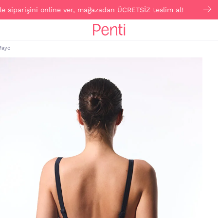
rişini online ver, mağazadan ÜCRETSİZ teslim al!
Clic
Mayo