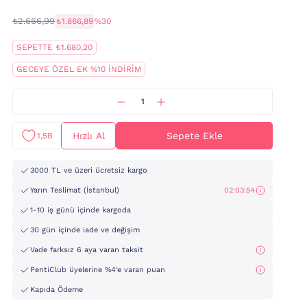
₺2.666,99
₺1.866,89
%30
SEPETTE ₺1.680,20
GECEYE ÖZEL EK %10 İNDİRİM
Hızlı Al
Sepete Ekle
1,5B
3000 TL ve üzeri ücretsiz kargo
Yarın Teslimat (İstanbul)
02:03:53
1-10 iş günü içinde kargoda
30 gün içinde iade ve değişim
Vade farksız 6 aya varan taksit
PentiClub üyelerine %4'e varan puan
Kapıda Ödeme