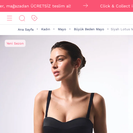
ğazadan ÜCRETSİZ teslim al!
Click & Collect ile sipa
Kadın
Mayo
Büyük Beden Mayo
Siyah Lotus 
Ana Sayfa
Yeni Sezon