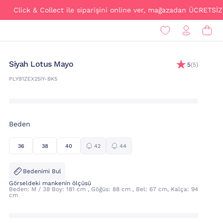
k & Collect ile siparişini online ver, mağazadan ÜCRETSİZ teslim a
Siyah Lotus Mayo
5
(5)
PLY91ZEX25IY-BK5
Beden
36
38
40
42
44
Bedenimi Bul
Görseldeki mankenin ölçüsü
Beden: M / 38 Boy: 181 cm , Göğüs: 88 cm , Bel: 67 cm, Kalça: 94
cm