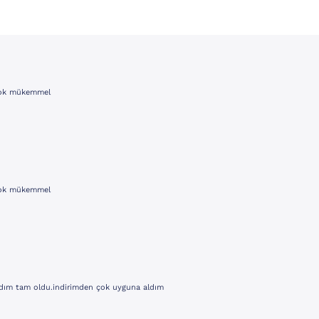
 çok mükemmel
 çok mükemmel
ldım tam oldu.indirimden çok uyguna aldım