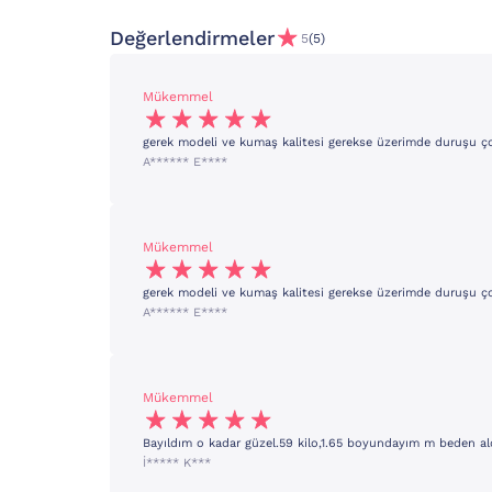
Değerlendirmeler
5
(5)
Mükemmel
gerek modeli ve kumaş kalitesi gerekse üzerimde duruşu
A****** E****
Mükemmel
gerek modeli ve kumaş kalitesi gerekse üzerimde duruşu
A****** E****
Mükemmel
Bayıldım o kadar güzel.59 kilo,1.65 boyundayım m beden a
İ***** K***