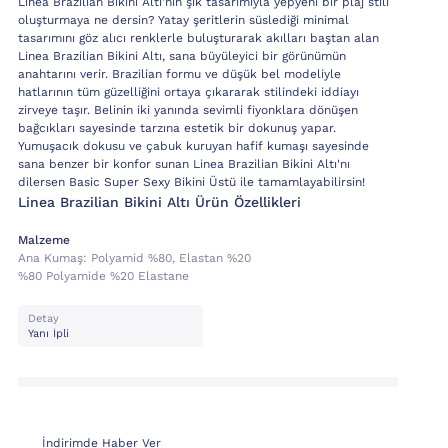
Linea Brazilian Bikini Altı'nın şık tasarımıyla yepyeni bir plaj stili
oluşturmaya ne dersin? Yatay şeritlerin süslediği minimal
tasarımını göz alıcı renklerle buluşturarak akılları baştan alan
Linea Brazilian Bikini Altı, sana büyüleyici bir görünümün
anahtarını verir. Brazilian formu ve düşük bel modeliyle
hatlarının tüm güzelliğini ortaya çıkararak stilindeki iddiayı
zirveye taşır. Belinin iki yanında sevimli fiyonklara dönüşen
bağcıkları sayesinde tarzına estetik bir dokunuş yapar.
Yumuşacık dokusu ve çabuk kuruyan hafif kumaşı sayesinde
sana benzer bir konfor sunan Linea Brazilian Bikini Altı'nı
dilersen Basic Super Sexy Bikini Üstü ile tamamlayabilirsin!
Linea Brazilian Bikini Altı Ürün Özellikleri
Malzeme
Ana Kumaş:
Polyamid %80, Elastan %20
%80 Polyamide %20 Elastane
Detay
Yanı İpli
İndirimde Haber Ver