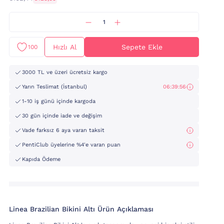
Hızlı Al
Sepete Ekle
100
3000 TL ve üzeri ücretsiz kargo
Yarın Teslimat (İstanbul)
06:39:55
1-10 iş günü içinde kargoda
30 gün içinde iade ve değişim
Vade farksız 6 aya varan taksit
PentiClub üyelerine %4'e varan puan
Kapıda Ödeme
Linea Brazilian Bikini Altı Ürün Açıklaması