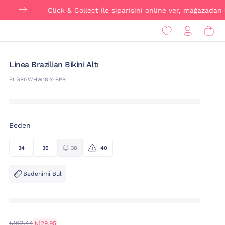
Click & Collect ile siparişini online ver, mağazadan ÜCRET
Linea Brazilian Bikini Altı
PLGRGWHW18IY-BPR
Beden
34
36
38
40
Bedenimi Bul
₺162,44
₺129,95