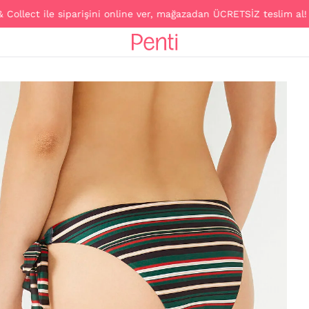
ct ile siparişini online ver, mağazadan ÜCRETSİZ teslim al!