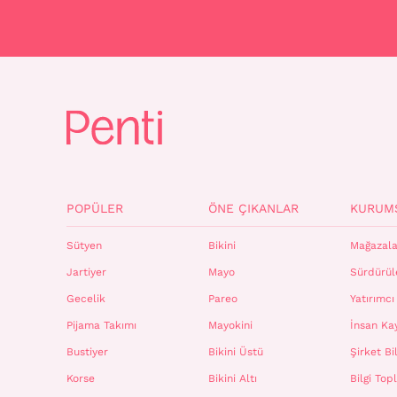
POPÜLER
ÖNE ÇIKANLAR
KURUM
Sütyen
Bikini
Mağazala
Jartiyer
Mayo
Sürdürüle
Gecelik
Pareo
Yatırımcı 
Pijama Takımı
Mayokini
İnsan Ka
Bustiyer
Bikini Üstü
Şirket Bil
Korse
Bikini Altı
Bilgi To