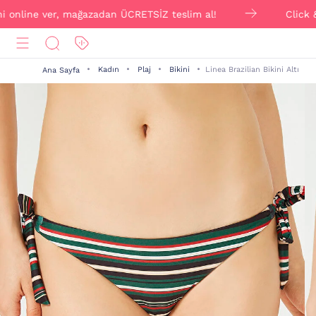
line ver, mağazadan ÜCRETSİZ teslim al!
Click & Colle
Kadın
Plaj
Bikini
Linea Brazilian Bikini Altı
Ana Sayfa