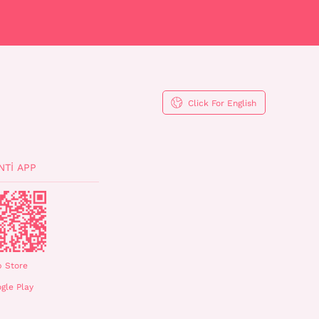
Click For English
NTI APP
 Store
gle Play