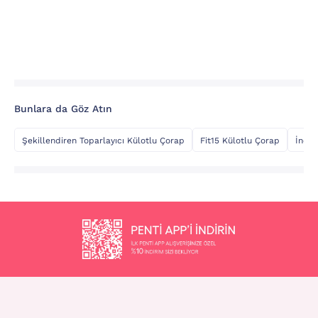
Bunlara da Göz Atın
Şekillendiren Toparlayıcı Külotlu Çorap
Fit15 Külotlu Çorap
İnce 