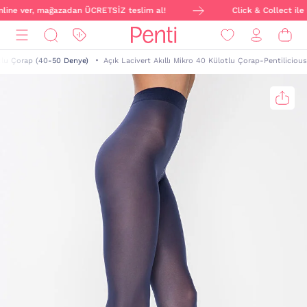
online ver, mağazadan ÜCRETSİZ teslim al!
Click & Collect ile 
otlu Çorap (40-50 Denye)
Açık Lacivert Akıllı Mikro 40 Külotlu Çorap-Pentilicious