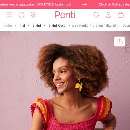
nline ver, mağazadan ÜCRETSİZ teslim al!
Click & Collect ile s
Kadın
Plaj
Bikini
Bikini Üstü
Çok Renkli Pia Crop Triko Bikini Üstü