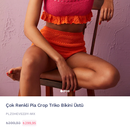
Çok Renkli Pia Crop Triko Bikini Üstü
PLZ0HEVS22IY-MIX
₺399,93
₺299,95