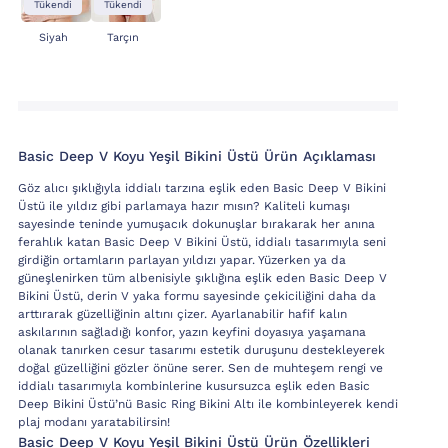
Tükendi
Tükendi
Siyah
Tarçın
Basic Deep V Koyu Yeşil Bikini Üstü Ürün Açıklaması
Göz alıcı şıklığıyla iddialı tarzına eşlik eden Basic Deep V Bikini
Üstü ile yıldız gibi parlamaya hazır mısın? Kaliteli kumaşı
sayesinde teninde yumuşacık dokunuşlar bırakarak her anına
ferahlık katan Basic Deep V Bikini Üstü, iddialı tasarımıyla seni
girdiğin ortamların parlayan yıldızı yapar. Yüzerken ya da
güneşlenirken tüm albenisiyle şıklığına eşlik eden Basic Deep V
Bikini Üstü, derin V yaka formu sayesinde çekiciliğini daha da
arttırarak güzelliğinin altını çizer. Ayarlanabilir hafif kalın
askılarının sağladığı konfor, yazın keyfini doyasıya yaşamana
olanak tanırken cesur tasarımı estetik duruşunu destekleyerek
doğal güzelliğini gözler önüne serer. Sen de muhteşem rengi ve
iddialı tasarımıyla kombinlerine kusursuzca eşlik eden Basic
Deep Bikini Üstü’nü Basic Ring Bikini Altı ile kombinleyerek kendi
plaj modanı yaratabilirsin!
Basic Deep V Koyu Yeşil Bikini Üstü Ürün Özellikleri