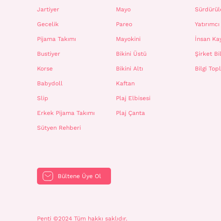
Jartiyer
Mayo
Sürdürüle
Gecelik
Pareo
Yatırımcı 
Pijama Takımı
Mayokini
İnsan Ka
Bustiyer
Bikini Üstü
Şirket Bil
Korse
Bikini Altı
Bilgi To
Babydoll
Kaftan
Slip
Plaj Elbisesi
Erkek Pijama Takımı
Plaj Çanta
Sütyen Rehberi
Bültene Üye Ol
Penti ©2024 Tüm hakkı saklıdır.