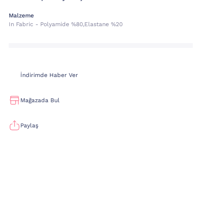
Malzeme
In Fabric - Polyamide %80,elastane %20
İndirimde Haber Ver
Mağazada Bul
Paylaş