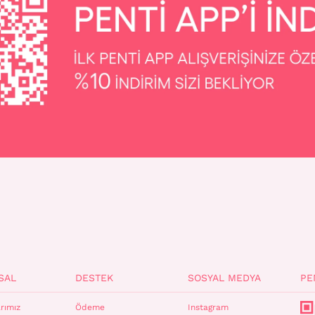
SAL
DESTEK
SOSYAL MEDYA
PE
rımız
Ödeme
Instagram