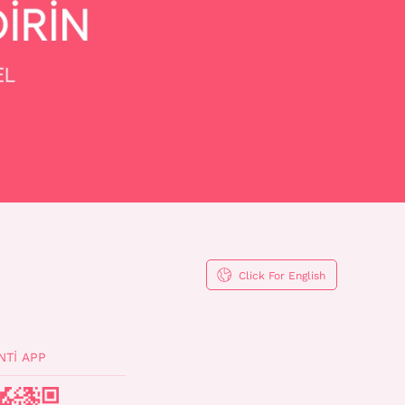
Click For English
NTI APP