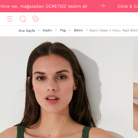
ver, mağazadan ÜCRETSİZ teslim al!
Click & Collect il
Kadın
Plaj
Bikini
Basic Deep V Koyu Yeşil Biki
Ana Sayfa