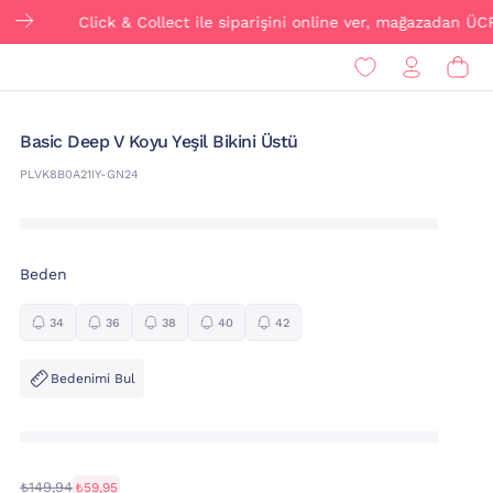
Click & Collect ile siparişini online ver, mağazadan ÜCRETSİZ t
Basic Deep V Koyu Yeşil Bikini Üstü
PLVK8B0A21IY-GN24
Beden
34
36
38
40
42
Bedenimi Bul
₺149,94
₺59,95