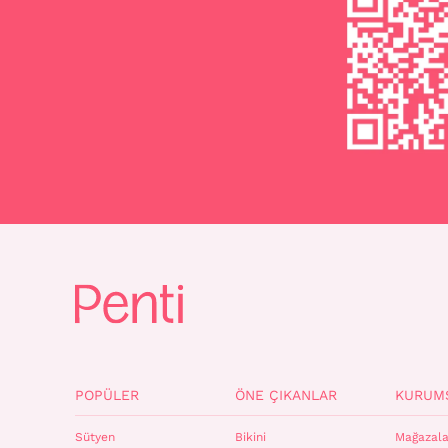
POPÜLER
ÖNE ÇIKANLAR
KURUM
Sütyen
Bikini
Mağazala