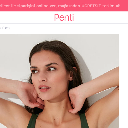
e siparişini online ver, mağazadan ÜCRETSİZ teslim al!
ni Üstü