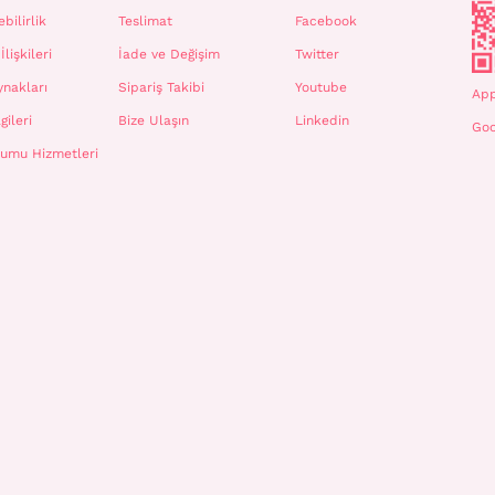
bilirlik
Teslimat
Facebook
İlişkileri
İade ve Değişim
Twitter
ynakları
Sipariş Takibi
Youtube
App
gileri
Bize Ulaşın
Linkedin
Goo
plumu Hizmetleri