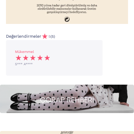
Değerlendirmeler
5
(5)
Mükemmel
S*** A****