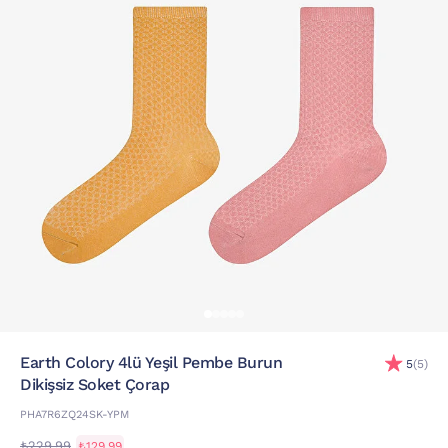
Earth Colory 4lü Yeşil Pembe Burun
5
(5)
Dikişsiz Soket Çorap
PHA7R6ZQ24SK-YPM
₺229,99
₺129,99