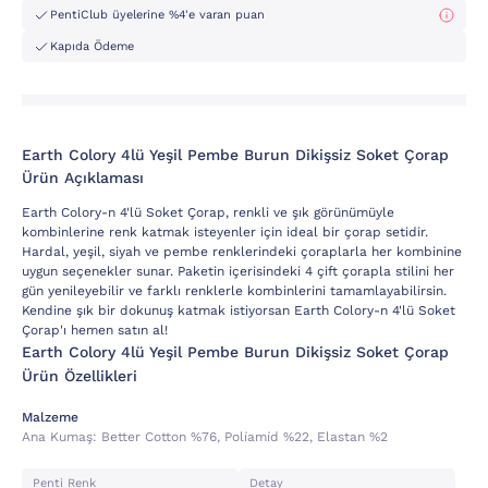
PentiClub üyelerine %4'e varan puan
Kapıda Ödeme
Earth Colory 4lü Yeşil Pembe Burun Dikişsiz Soket Çorap
Ürün Açıklaması
Earth Colory-n 4'lü Soket Çorap, renkli ve şık görünümüyle
kombinlerine renk katmak isteyenler için ideal bir çorap setidir.
Hardal, yeşil, siyah ve pembe renklerindeki çoraplarla her kombinine
uygun seçenekler sunar. Paketin içerisindeki 4 çift çorapla stilini her
gün yenileyebilir ve farklı renklerle kombinlerini tamamlayabilirsin.
Kendine şık bir dokunuş katmak istiyorsan Earth Colory-n 4'lü Soket
Çorap'ı hemen satın al!
Earth Colory 4lü Yeşil Pembe Burun Dikişsiz Soket Çorap
Ürün Özellikleri
Malzeme
Ana Kumaş:
Better Cotton %76, Poli̇ami̇d %22, Elastan %2
Penti Renk
Detay