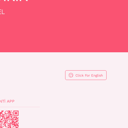
Click For English
NTI APP