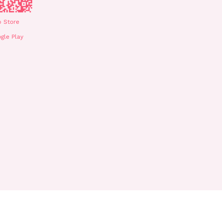
 Store
gle Play
nlatma Metni