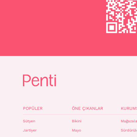
POPÜLER
ÖNE ÇIKANLAR
KURUM
Sütyen
Bikini
Mağazala
Jartiyer
Mayo
Sürdürüle