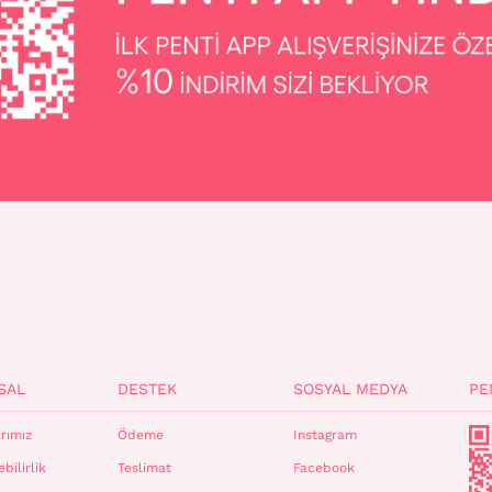
SAL
DESTEK
SOSYAL MEDYA
PE
rımız
Ödeme
Instagram
bilirlik
Teslimat
Facebook