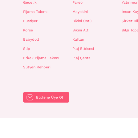
Gecelik
Pareo
Yatırımcı 
Pijama Takımı
Mayokini
İnsan Ka
Bustiyer
Bikini Üstü
Şirket Bil
Korse
Bikini Altı
Bilgi To
Babydoll
Kaftan
Slip
Plaj Elbisesi
Erkek Pijama Takımı
Plaj Çanta
Sütyen Rehberi
Bültene Üye Ol
Penti ©2024 Tüm hakkı saklıdır.
Kişisel Verilerin Korunması ve İşlenmesi
|
Çerez Aydınlatma Metni
|