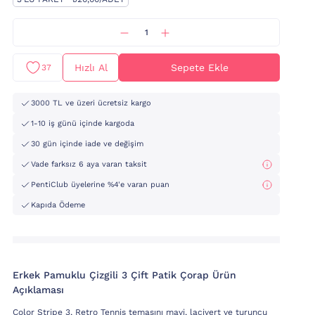
Hızlı Al
Sepete Ekle
37
3000 TL ve üzeri ücretsiz kargo
1-10 iş günü içinde kargoda
30 gün içinde iade ve değişim
Vade farksız 6 aya varan taksit
PentiClub üyelerine %4'e varan puan
Kapıda Ödeme
Erkek Pamuklu Çizgili 3 Çift Patik Çorap Ürün
Açıklaması
Color Stripe 3, Retro Tennis temasını mavi, lacivert ve turuncu