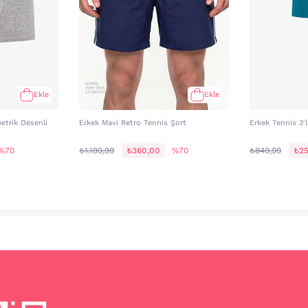
Ekle
Ekle
trik Desenli
Erkek Mavi Retro Tennis Şort
Erkek Tennis 3'
%70
₺1.199,99
₺360,00
%70
₺849,99
₺25