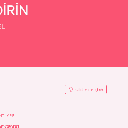
Click For English
NTI APP