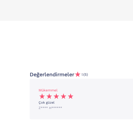
Değerlendirmeler
5
(5)
Mükemmel
Çok güzel
Z**** H******