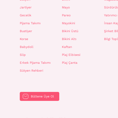
Jartiyer
Mayo
Sürdürüle
Gecelik
Pareo
Yatırımcı 
Pijama Takımı
Mayokini
İnsan Ka
Bustiyer
Bikini Üstü
Şirket Bil
Korse
Bikini Altı
Bilgi To
Babydoll
Kaftan
Slip
Plaj Elbisesi
Erkek Pijama Takımı
Plaj Çanta
Sütyen Rehberi
Bültene Üye Ol