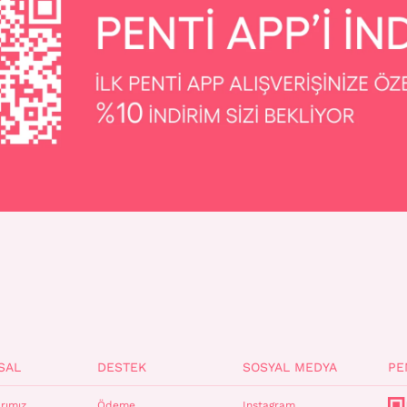
SAL
DESTEK
SOSYAL MEDYA
PE
rımız
Ödeme
Instagram