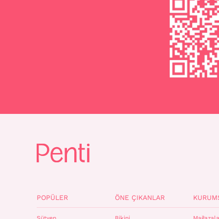
POPÜLER
ÖNE ÇIKANLAR
KURUM
Sütyen
Bikini
Mağazala