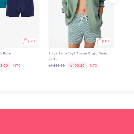
Ekle
Ekle
lü Boxer
Erkek Retro Yeşil Tissue Çizgili Deniz
Erkek 
Şortu
Yüksek 
5,00
%70
₺1.333,99
₺400,20
%70
₺849,