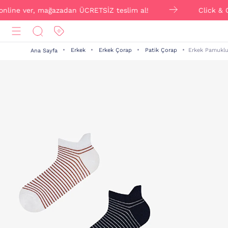
ine ver, mağazadan ÜCRETSİZ teslim al!
Click & Colle
Erkek
Erkek Çorap
Patik Çorap
Erkek Pamuklu 
Ana Sayfa