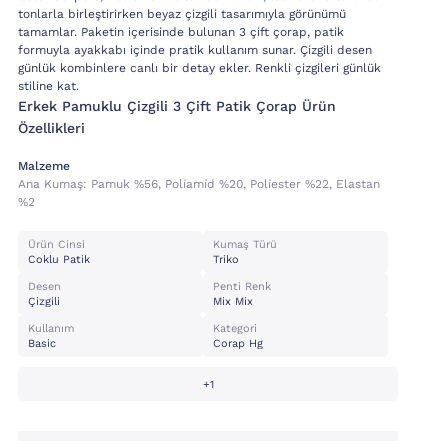
tonlarla birleştirirken beyaz çizgili tasarımıyla görünümü
tamamlar. Paketin içerisinde bulunan 3 çift çorap, patik
formuyla ayakkabı içinde pratik kullanım sunar. Çizgili desen
günlük kombinlere canlı bir detay ekler. Renkli çizgileri günlük
stiline kat.
Erkek Pamuklu Çizgili 3 Çift Patik Çorap Ürün
Özellikleri
Malzeme
Ana Kumaş:
Pamuk %56, Poli̇ami̇d %20, Poli̇ester %22, Elastan
%2
Ürün Cinsi
Kumaş Türü
Coklu Patik
Triko
Desen
Penti Renk
Çizgili
Mix Mix
Kullanım
Kategori
Basic
Corap Hg
+1