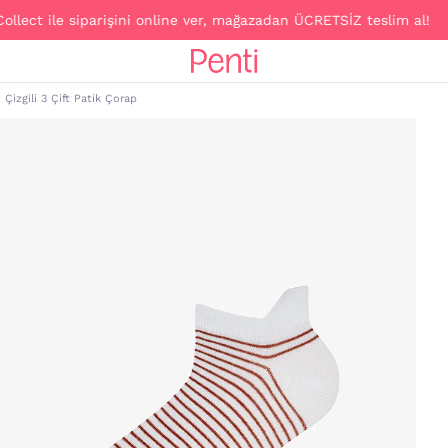
ct ile siparişini online ver, mağazadan ÜCRETSİZ teslim al!
Çizgili 3 Çift Patik Çorap