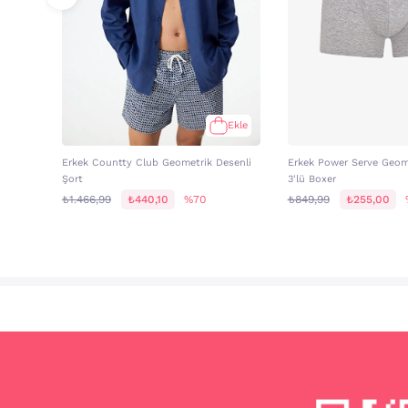
Ekle
Erkek Countty Club Geometrik Desenli
Erkek Power Serve Geome
Şort
3'lü Boxer
₺1.466,99
₺440,10
%70
₺849,99
₺255,00