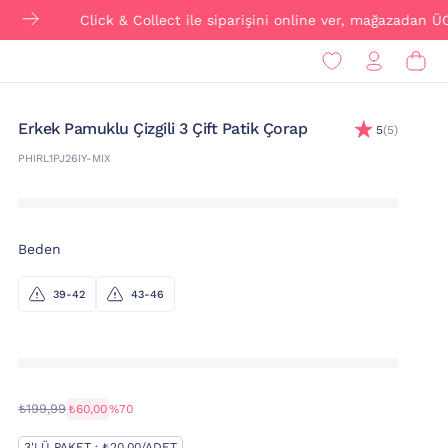
Click & Collect ile siparişini online ver, mağazadan ÜCRETS
Erkek Pamuklu Çizgili 3 Çift Patik Çorap
5
(5)
PHIRL1PJ26IY-MIX
Beden
39-42
43-46
₺199,99
₺60,00
%70
3'LÜ PAKET · ₺20,00/ADET